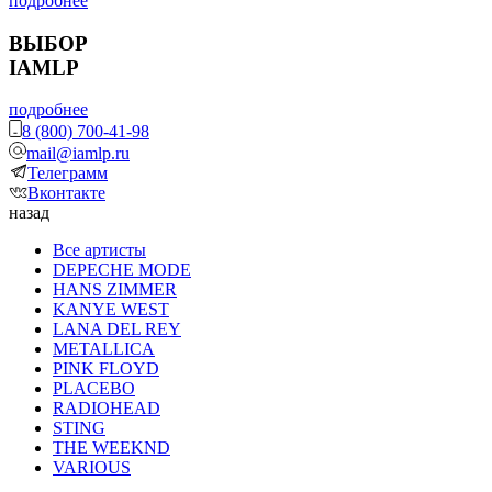
подробнее
ВЫБОР
IAMLP
подробнее
8 (800) 700-41-98
mail@iamlp.ru
Телеграмм
Вконтакте
назад
Все артисты
DEPECHE MODE
HANS ZIMMER
KANYE WEST
LANA DEL REY
METALLICA
PINK FLOYD
PLACEBO
RADIOHEAD
STING
THE WEEKND
VARIOUS