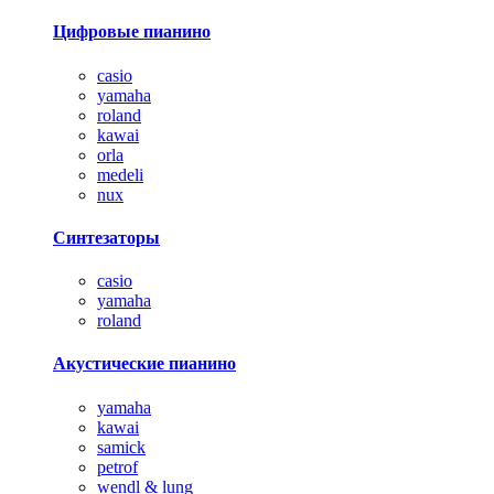
Цифровые пианино
casio
yamaha
roland
kawai
orla
medeli
nux
Синтезаторы
casio
yamaha
roland
Акустические пианино
yamaha
kawai
samick
petrof
wendl & lung