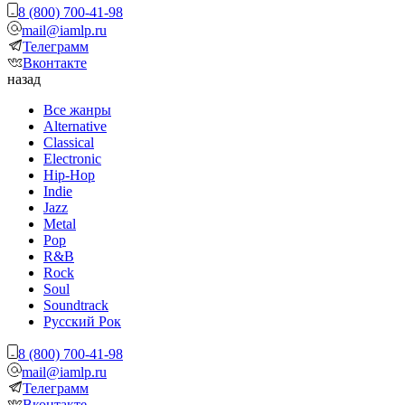
8 (800) 700-41-98
mail@iamlp.ru
Телеграмм
Вконтакте
назад
Все жанры
Alternative
Classical
Electronic
Hip-Hop
Indie
Jazz
Metal
Pop
R&B
Rock
Soul
Soundtrack
Русский Рок
8 (800) 700-41-98
mail@iamlp.ru
Телеграмм
Вконтакте