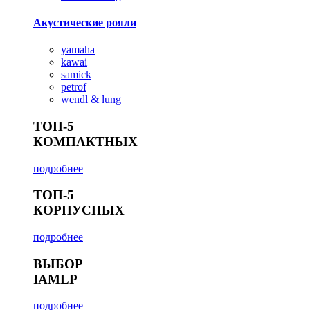
Акустические рояли
yamaha
kawai
samick
petrof
wendl & lung
ТОП-5
КОМПАКТНЫХ
подробнее
ТОП-5
КОРПУСНЫХ
подробнее
ВЫБОР
IAMLP
подробнее