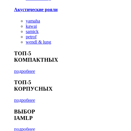
Акустические рояли
yamaha
kawai
samick
petrof
wendl & lung
ТОП-5
КОМПАКТНЫХ
подробнее
ТОП-5
КОРПУСНЫХ
подробнее
ВЫБОР
IAMLP
подробнее