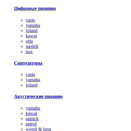
Цифровые пианино
casio
yamaha
roland
kawai
orla
medeli
nux
Синтезаторы
casio
yamaha
roland
Акустические пианино
yamaha
kawai
samick
petrof
wendl & lung