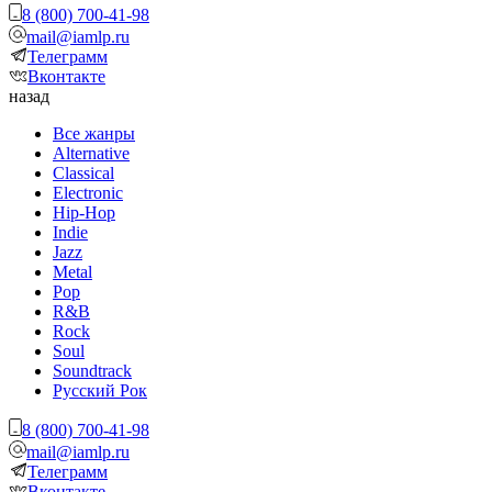
8 (800) 700-41-98
mail@iamlp.ru
Телеграмм
Вконтакте
назад
Все жанры
Alternative
Classical
Electronic
Hip-Hop
Indie
Jazz
Metal
Pop
R&B
Rock
Soul
Soundtrack
Русский Рок
8 (800) 700-41-98
mail@iamlp.ru
Телеграмм
Вконтакте