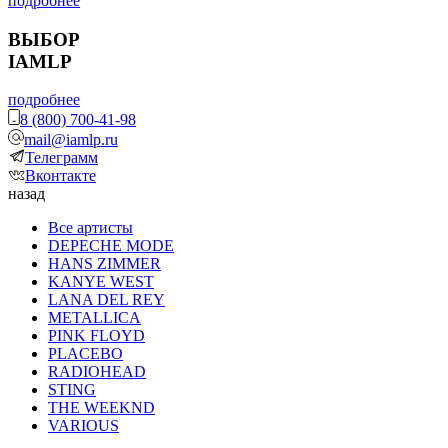
подробнее
ВЫБОР
IAMLP
подробнее
8 (800) 700-41-98
mail@iamlp.ru
Телеграмм
Вконтакте
назад
Все артисты
DEPECHE MODE
HANS ZIMMER
KANYE WEST
LANA DEL REY
METALLICA
PINK FLOYD
PLACEBO
RADIOHEAD
STING
THE WEEKND
VARIOUS