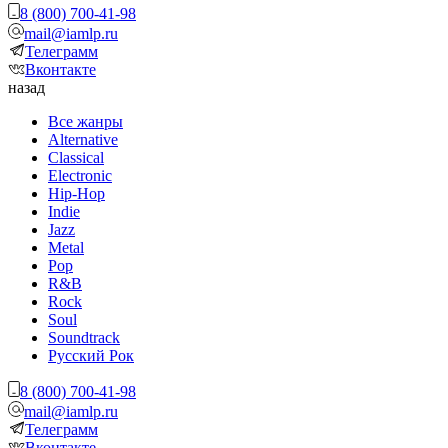
8 (800) 700-41-98
mail@iamlp.ru
Телеграмм
Вконтакте
назад
Все жанры
Alternative
Classical
Electronic
Hip-Hop
Indie
Jazz
Metal
Pop
R&B
Rock
Soul
Soundtrack
Русский Рок
8 (800) 700-41-98
mail@iamlp.ru
Телеграмм
Вконтакте