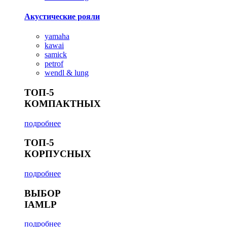
Акустические рояли
yamaha
kawai
samick
petrof
wendl & lung
ТОП-5
КОМПАКТНЫХ
подробнее
ТОП-5
КОРПУСНЫХ
подробнее
ВЫБОР
IAMLP
подробнее