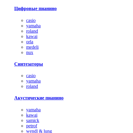
Цифровые пианино
casio
yamaha
roland
kawai
orla
medeli
nux
Синтезаторы
casio
yamaha
roland
Акустические пианино
yamaha
kawai
samick
petrof
wendl & lung