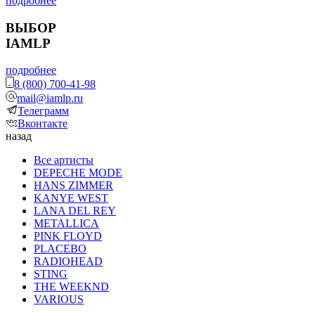
подробнее
ВЫБОР
IAMLP
подробнее
8 (800) 700-41-98
mail@iamlp.ru
Телеграмм
Вконтакте
назад
Все артисты
DEPECHE MODE
HANS ZIMMER
KANYE WEST
LANA DEL REY
METALLICA
PINK FLOYD
PLACEBO
RADIOHEAD
STING
THE WEEKND
VARIOUS