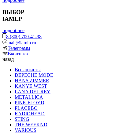
подробнее
ВЫБОР
IAMLP
подробнее
8 (800) 700-41-98
mail@iamlp.ru
Телеграмм
Вконтакте
назад
Все артисты
DEPECHE MODE
HANS ZIMMER
KANYE WEST
LANA DEL REY
METALLICA
PINK FLOYD
PLACEBO
RADIOHEAD
STING
THE WEEKND
VARIOUS