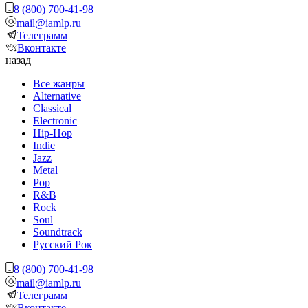
8 (800) 700-41-98
mail@iamlp.ru
Телеграмм
Вконтакте
назад
Все жанры
Alternative
Classical
Electronic
Hip-Hop
Indie
Jazz
Metal
Pop
R&B
Rock
Soul
Soundtrack
Русский Рок
8 (800) 700-41-98
mail@iamlp.ru
Телеграмм
Вконтакте