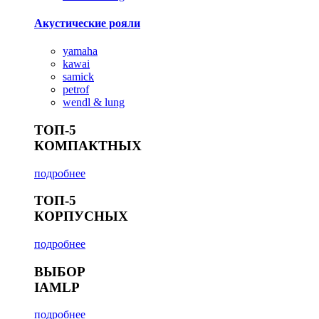
Акустические рояли
yamaha
kawai
samick
petrof
wendl & lung
ТОП-5
КОМПАКТНЫХ
подробнее
ТОП-5
КОРПУСНЫХ
подробнее
ВЫБОР
IAMLP
подробнее