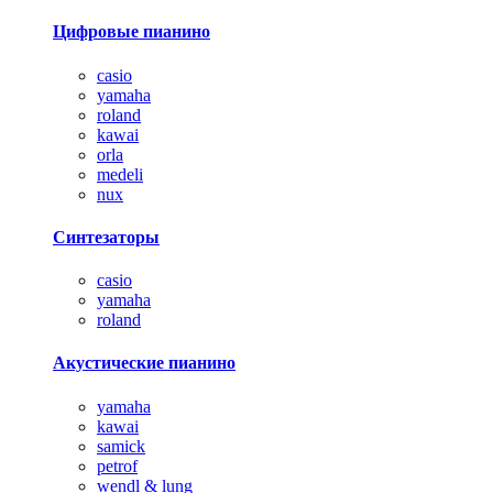
Цифровые пианино
casio
yamaha
roland
kawai
orla
medeli
nux
Синтезаторы
casio
yamaha
roland
Акустические пианино
yamaha
kawai
samick
petrof
wendl & lung