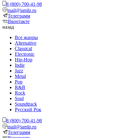
8 (800) 700-41-98
mail@iamlp.ru
Телеграмм
Вконтакте
назад
Все жанры
Alternative
Classical
Electronic
Hip-Hop
Indie
Jazz
Metal
Pop
R&B
Rock
Soul
Soundtrack
Русский Рок
8 (800) 700-41-98
mail@iamlp.ru
Телеграмм
Вконтакте