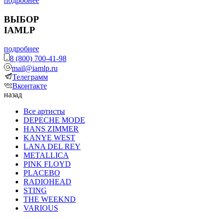
подробнее
ВЫБОР
IAMLP
подробнее
8 (800) 700-41-98
mail@iamlp.ru
Телеграмм
Вконтакте
назад
Все артисты
DEPECHE MODE
HANS ZIMMER
KANYE WEST
LANA DEL REY
METALLICA
PINK FLOYD
PLACEBO
RADIOHEAD
STING
THE WEEKND
VARIOUS