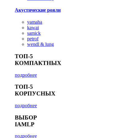
Акустические рояли
yamaha
kawai
samick
petrof
wendl & lung
ТОП-5
КОМПАКТНЫХ
подробнее
ТОП-5
КОРПУСНЫХ
подробнее
ВЫБОР
IAMLP
подробнее