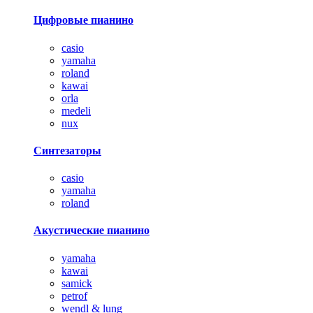
Цифровые пианино
casio
yamaha
roland
kawai
orla
medeli
nux
Синтезаторы
casio
yamaha
roland
Акустические пианино
yamaha
kawai
samick
petrof
wendl & lung