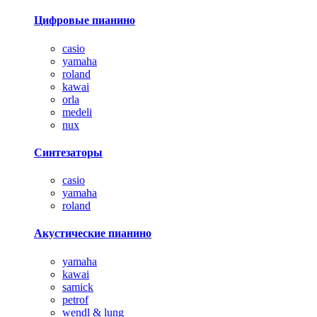
Цифровые пианино
casio
yamaha
roland
kawai
orla
medeli
nux
Синтезаторы
casio
yamaha
roland
Акустические пианино
yamaha
kawai
samick
petrof
wendl & lung