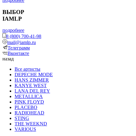
подробнее
ВЫБОР
IAMLP
подробнее
8 (800) 700-41-98
mail@iamlp.ru
Телеграмм
Вконтакте
назад
Все артисты
DEPECHE MODE
HANS ZIMMER
KANYE WEST
LANA DEL REY
METALLICA
PINK FLOYD
PLACEBO
RADIOHEAD
STING
THE WEEKND
VARIOUS