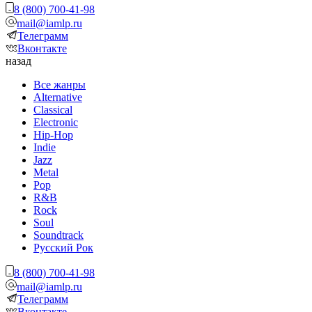
8 (800) 700-41-98
mail@iamlp.ru
Телеграмм
Вконтакте
назад
Все жанры
Alternative
Classical
Electronic
Hip-Hop
Indie
Jazz
Metal
Pop
R&B
Rock
Soul
Soundtrack
Русский Рок
8 (800) 700-41-98
mail@iamlp.ru
Телеграмм
Вконтакте