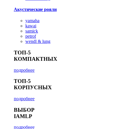
Акустические рояли
yamaha
kawai
samick
petrof
wendl & lung
ТОП-5
КОМПАКТНЫХ
подробнее
ТОП-5
КОРПУСНЫХ
подробнее
ВЫБОР
IAMLP
подробнее