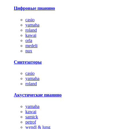
Цифровые пианино
casio
yamaha
roland
kawai
orla
medeli
nux
Синтезаторы
casio
yamaha
roland
Акустические пианино
yamaha
kawai
samick
petrof
wendl & lung