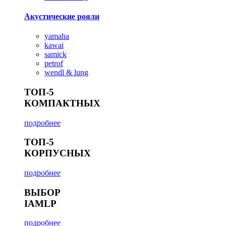
Акустические рояли
yamaha
kawai
samick
petrof
wendl & lung
ТОП-5
КОМПАКТНЫХ
подробнее
ТОП-5
КОРПУСНЫХ
подробнее
ВЫБОР
IAMLP
подробнее