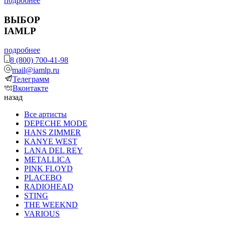
подробнее
ВЫБОР
IAMLP
подробнее
8 (800) 700-41-98
mail@iamlp.ru
Телеграмм
Вконтакте
назад
Все артисты
DEPECHE MODE
HANS ZIMMER
KANYE WEST
LANA DEL REY
METALLICA
PINK FLOYD
PLACEBO
RADIOHEAD
STING
THE WEEKND
VARIOUS