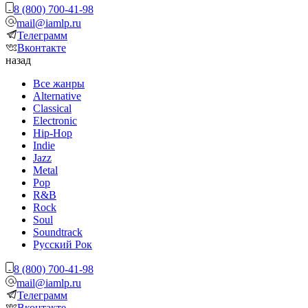
8 (800) 700-41-98
mail@iamlp.ru
Телеграмм
Вконтакте
назад
Все жанры
Alternative
Classical
Electronic
Hip-Hop
Indie
Jazz
Metal
Pop
R&B
Rock
Soul
Soundtrack
Русский Рок
8 (800) 700-41-98
mail@iamlp.ru
Телеграмм
Вконтакте