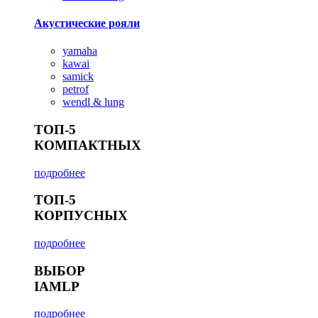
Акустические рояли
yamaha
kawai
samick
petrof
wendl & lung
ТОП-5
КОМПАКТНЫХ
подробнее
ТОП-5
КОРПУСНЫХ
подробнее
ВЫБОР
IAMLP
подробнее