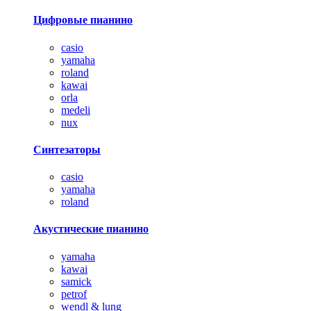
Цифровые пианино
casio
yamaha
roland
kawai
orla
medeli
nux
Синтезаторы
casio
yamaha
roland
Акустические пианино
yamaha
kawai
samick
petrof
wendl & lung