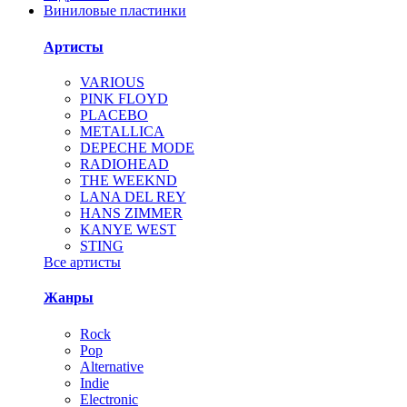
Виниловые пластинки
Артисты
VARIOUS
PINK FLOYD
PLACEBO
METALLICA
DEPECHE MODE
RADIOHEAD
THE WEEKND
LANA DEL REY
HANS ZIMMER
KANYE WEST
STING
Все артисты
Жанры
Rock
Pop
Alternative
Indie
Electronic