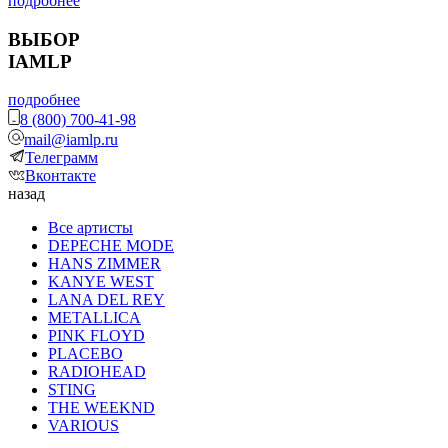
подробнее
ВЫБОР
IAMLP
подробнее
8 (800) 700-41-98
mail@iamlp.ru
Телеграмм
Вконтакте
назад
Все артисты
DEPECHE MODE
HANS ZIMMER
KANYE WEST
LANA DEL REY
METALLICA
PINK FLOYD
PLACEBO
RADIOHEAD
STING
THE WEEKND
VARIOUS