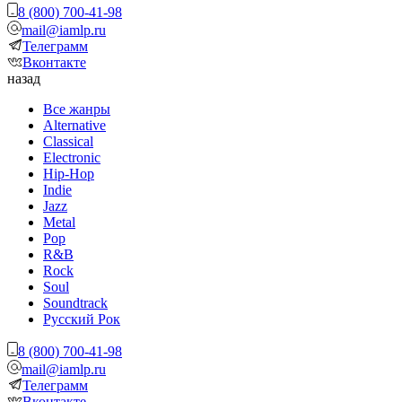
8 (800) 700-41-98
mail@iamlp.ru
Телеграмм
Вконтакте
назад
Все жанры
Alternative
Classical
Electronic
Hip-Hop
Indie
Jazz
Metal
Pop
R&B
Rock
Soul
Soundtrack
Русский Рок
8 (800) 700-41-98
mail@iamlp.ru
Телеграмм
Вконтакте