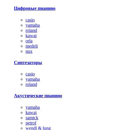
Цифровые пианино
casio
yamaha
roland
kawai
orla
medeli
nux
Синтезаторы
casio
yamaha
roland
Акустические пианино
yamaha
kawai
samick
petrof
wendl & lung