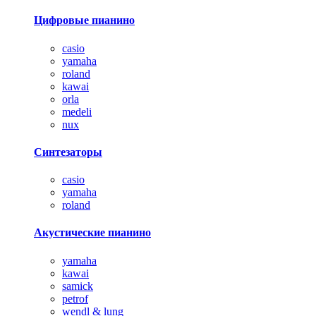
Цифровые пианино
casio
yamaha
roland
kawai
orla
medeli
nux
Синтезаторы
casio
yamaha
roland
Акустические пианино
yamaha
kawai
samick
petrof
wendl & lung