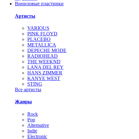
Виниловые пластинки
Артисты
VARIOUS
PINK FLOYD
PLACEBO
METALLICA
DEPECHE MODE
RADIOHEAD
THE WEEKND
LANA DEL REY
HANS ZIMMER
KANYE WEST
STING
Все артисты
Жанры
Rock
Pop
Alternative
Indie
Electronic