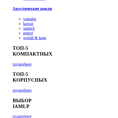
Акустические рояли
yamaha
kawai
samick
petrof
wendl & lung
ТОП-5
КОМПАКТНЫХ
подробнее
ТОП-5
КОРПУСНЫХ
подробнее
ВЫБОР
IAMLP
подробнее