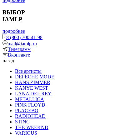
подробнее
ВЫБОР
IAMLP
подробнее
8 (800) 700-41-98
mail@iamlp.ru
Телеграмм
Вконтакте
назад
Все артисты
DEPECHE MODE
HANS ZIMMER
KANYE WEST
LANA DEL REY
METALLICA
PINK FLOYD
PLACEBO
RADIOHEAD
STING
THE WEEKND
VARIOUS