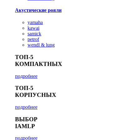
Акустические рояли
yamaha
kawai
samick
petrof
wendl & lung
ТОП-5
КОМПАКТНЫХ
подробнее
ТОП-5
КОРПУСНЫХ
подробнее
ВЫБОР
IAMLP
подробнее