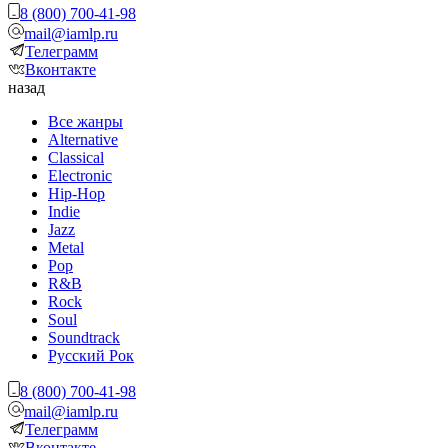
8 (800) 700-41-98
mail@iamlp.ru
Телеграмм
Вконтакте
назад
Все жанры
Alternative
Classical
Electronic
Hip-Hop
Indie
Jazz
Metal
Pop
R&B
Rock
Soul
Soundtrack
Русский Рок
8 (800) 700-41-98
mail@iamlp.ru
Телеграмм
Вконтакте