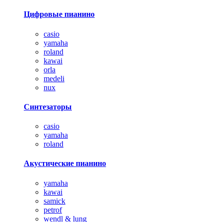
Цифровые пианино
casio
yamaha
roland
kawai
orla
medeli
nux
Синтезаторы
casio
yamaha
roland
Акустические пианино
yamaha
kawai
samick
petrof
wendl & lung