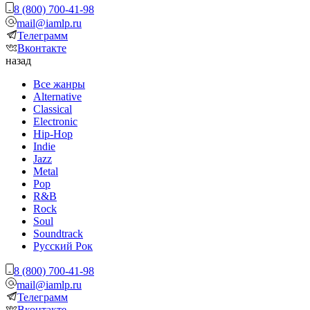
8 (800) 700-41-98
mail@iamlp.ru
Телеграмм
Вконтакте
назад
Все жанры
Alternative
Classical
Electronic
Hip-Hop
Indie
Jazz
Metal
Pop
R&B
Rock
Soul
Soundtrack
Русский Рок
8 (800) 700-41-98
mail@iamlp.ru
Телеграмм
Вконтакте