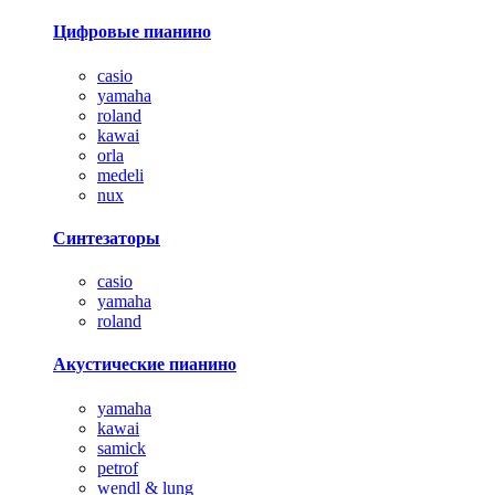
Цифровые пианино
casio
yamaha
roland
kawai
orla
medeli
nux
Синтезаторы
casio
yamaha
roland
Акустические пианино
yamaha
kawai
samick
petrof
wendl & lung