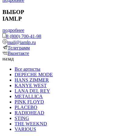
подробнее
ВЫБОР
IAMLP
подробнее
8 (800) 700-41-98
mail@iamlp.ru
Телеграмм
Вконтакте
назад
Все артисты
DEPECHE MODE
HANS ZIMMER
KANYE WEST
LANA DEL REY
METALLICA
PINK FLOYD
PLACEBO
RADIOHEAD
STING
THE WEEKND
VARIOUS