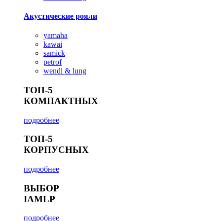
Акустические рояли
yamaha
kawai
samick
petrof
wendl & lung
ТОП-5
КОМПАКТНЫХ
подробнее
ТОП-5
КОРПУСНЫХ
подробнее
ВЫБОР
IAMLP
подробнее