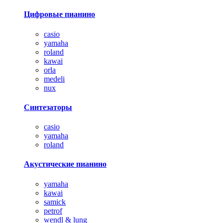
Цифровые пианино
casio
yamaha
roland
kawai
orla
medeli
nux
Синтезаторы
casio
yamaha
roland
Акустические пианино
yamaha
kawai
samick
petrof
wendl & lung