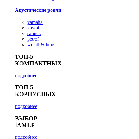
Акустические рояли
yamaha
kawai
samick
petrof
wendl & lung
ТОП-5
КОМПАКТНЫХ
подробнее
ТОП-5
КОРПУСНЫХ
подробнее
ВЫБОР
IAMLP
подробнее