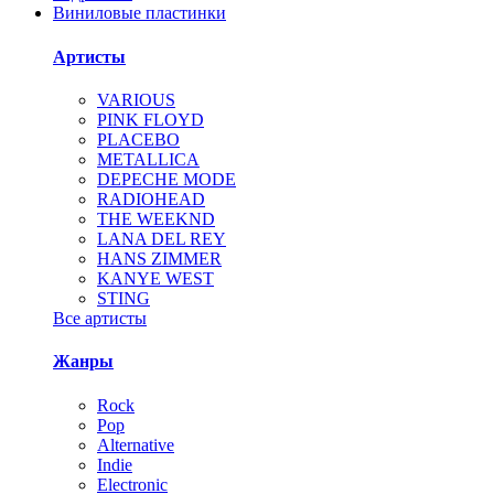
Виниловые пластинки
Артисты
VARIOUS
PINK FLOYD
PLACEBO
METALLICA
DEPECHE MODE
RADIOHEAD
THE WEEKND
LANA DEL REY
HANS ZIMMER
KANYE WEST
STING
Все артисты
Жанры
Rock
Pop
Alternative
Indie
Electronic