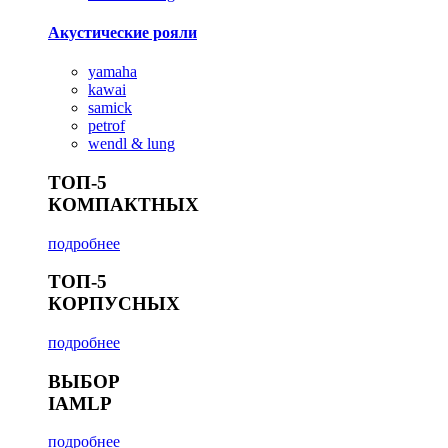
Акустические рояли
yamaha
kawai
samick
petrof
wendl & lung
ТОП-5
КОМПАКТНЫХ
подробнее
ТОП-5
КОРПУСНЫХ
подробнее
ВЫБОР
IAMLP
подробнее