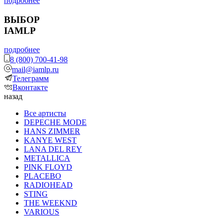
подробнее
ВЫБОР
IAMLP
подробнее
8 (800) 700-41-98
mail@iamlp.ru
Телеграмм
Вконтакте
назад
Все артисты
DEPECHE MODE
HANS ZIMMER
KANYE WEST
LANA DEL REY
METALLICA
PINK FLOYD
PLACEBO
RADIOHEAD
STING
THE WEEKND
VARIOUS