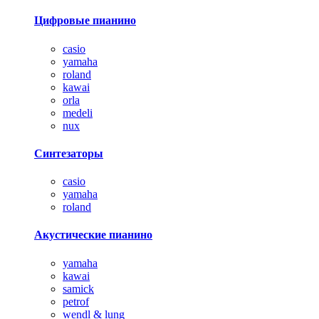
Цифровые пианино
casio
yamaha
roland
kawai
orla
medeli
nux
Синтезаторы
casio
yamaha
roland
Акустические пианино
yamaha
kawai
samick
petrof
wendl & lung