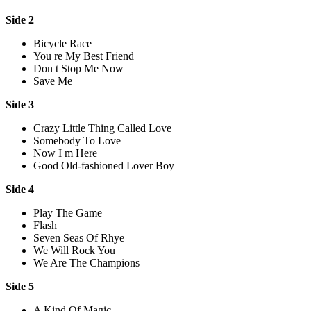
Side 2
Bicycle Race
You re My Best Friend
Don t Stop Me Now
Save Me
Side 3
Crazy Little Thing Called Love
Somebody To Love
Now I m Here
Good Old-fashioned Lover Boy
Side 4
Play The Game
Flash
Seven Seas Of Rhye
We Will Rock You
We Are The Champions
Side 5
A Kind Of Magic