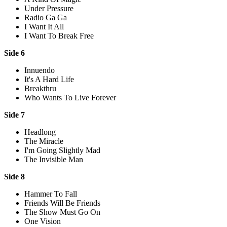
Under Pressure
Radio Ga Ga
I Want It All
I Want To Break Free
Side 6
Innuendo
It's A Hard Life
Breakthru
Who Wants To Live Forever
Side 7
Headlong
The Miracle
I'm Going Slightly Mad
The Invisible Man
Side 8
Hammer To Fall
Friends Will Be Friends
The Show Must Go On
One Vision