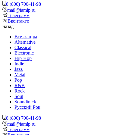
8 (800) 700-41-98
mail@iamlp.ru
Телеграмм
Вконтакте
назад
Все жанры
Alternative
Classical
Electronic
Hip-Hop
Indie
Jazz
Metal
Pop
R&B
Rock
Soul
Soundtrack
Русский Рок
8 (800) 700-41-98
mail@iamlp.ru
Телеграмм
Вконтакте