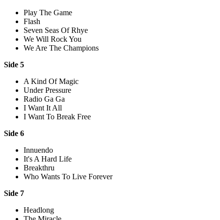
Play The Game
Flash
Seven Seas Of Rhye
We Will Rock You
We Are The Champions
Side 5
A Kind Of Magic
Under Pressure
Radio Ga Ga
I Want It All
I Want To Break Free
Side 6
Innuendo
It's A Hard Life
Breakthru
Who Wants To Live Forever
Side 7
Headlong
The Miracle