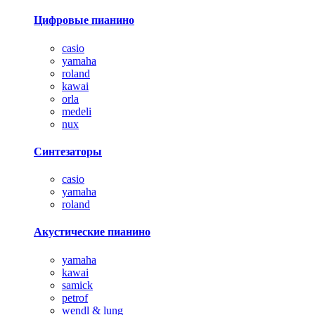
Цифровые пианино
casio
yamaha
roland
kawai
orla
medeli
nux
Синтезаторы
casio
yamaha
roland
Акустические пианино
yamaha
kawai
samick
petrof
wendl & lung