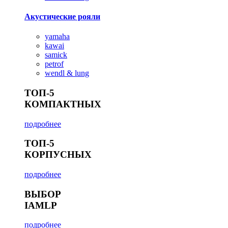
Акустические рояли
yamaha
kawai
samick
petrof
wendl & lung
ТОП-5
КОМПАКТНЫХ
подробнее
ТОП-5
КОРПУСНЫХ
подробнее
ВЫБОР
IAMLP
подробнее