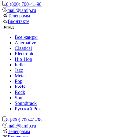
8 (800) 700-41-98
mail@iamlp.ru
Телеграмм
Вконтакте
назад
Все жанры
Alternative
Classical
Electronic
Hip-Hop
Indie
Jazz
Metal
Pop
R&B
Rock
Soul
Soundtrack
Русский Рок
8 (800) 700-41-98
mail@iamlp.ru
Телеграмм
Вконтакте