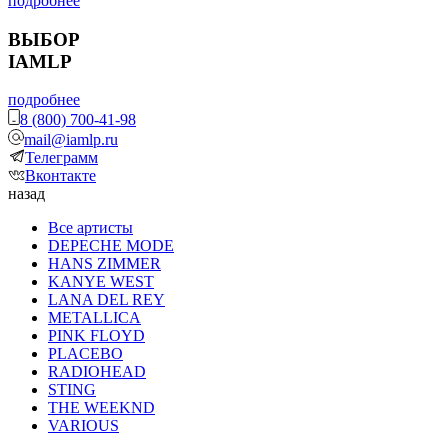
подробнее
ВЫБОР
IAMLP
подробнее
8 (800) 700-41-98
mail@iamlp.ru
Телеграмм
Вконтакте
назад
Все артисты
DEPECHE MODE
HANS ZIMMER
KANYE WEST
LANA DEL REY
METALLICA
PINK FLOYD
PLACEBO
RADIOHEAD
STING
THE WEEKND
VARIOUS