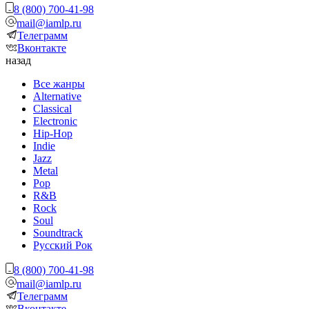
8 (800) 700-41-98
mail@iamlp.ru
Телеграмм
Вконтакте
назад
Все жанры
Alternative
Classical
Electronic
Hip-Hop
Indie
Jazz
Metal
Pop
R&B
Rock
Soul
Soundtrack
Русский Рок
8 (800) 700-41-98
mail@iamlp.ru
Телеграмм
Вконтакте