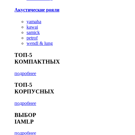
Акустические рояли
yamaha
kawai
samick
petrof
wendl & lung
ТОП-5
КОМПАКТНЫХ
подробнее
ТОП-5
КОРПУСНЫХ
подробнее
ВЫБОР
IAMLP
подробнее