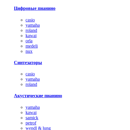
Цифровые пианино
casio
yamaha
roland
kawai
orla
medeli
nux
Синтезаторы
casio
yamaha
roland
Акустические пианино
yamaha
kawai
samick
petrof
wendl & lung