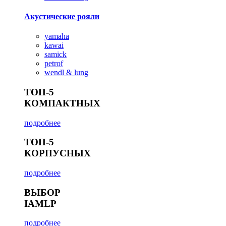
Акустические рояли
yamaha
kawai
samick
petrof
wendl & lung
ТОП-5
КОМПАКТНЫХ
подробнее
ТОП-5
КОРПУСНЫХ
подробнее
ВЫБОР
IAMLP
подробнее