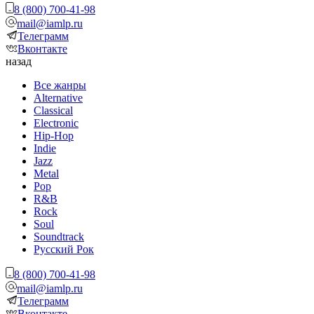
8 (800) 700-41-98
mail@iamlp.ru
Телеграмм
Вконтакте
назад
Все жанры
Alternative
Classical
Electronic
Hip-Hop
Indie
Jazz
Metal
Pop
R&B
Rock
Soul
Soundtrack
Русский Рок
8 (800) 700-41-98
mail@iamlp.ru
Телеграмм
Вконтакте