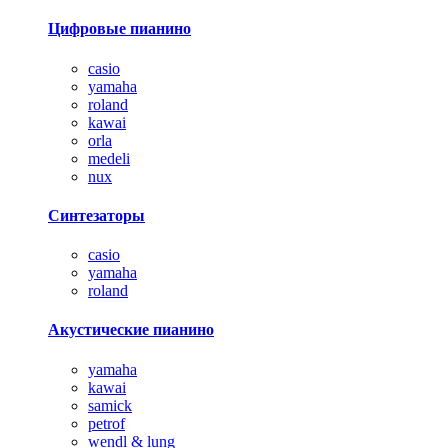
Цифровые пианино
casio
yamaha
roland
kawai
orla
medeli
nux
Синтезаторы
casio
yamaha
roland
Акустические пианино
yamaha
kawai
samick
petrof
wendl & lung