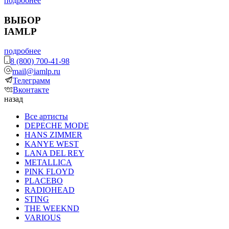
подробнее
ВЫБОР
IAMLP
подробнее
8 (800) 700-41-98
mail@iamlp.ru
Телеграмм
Вконтакте
назад
Все артисты
DEPECHE MODE
HANS ZIMMER
KANYE WEST
LANA DEL REY
METALLICA
PINK FLOYD
PLACEBO
RADIOHEAD
STING
THE WEEKND
VARIOUS