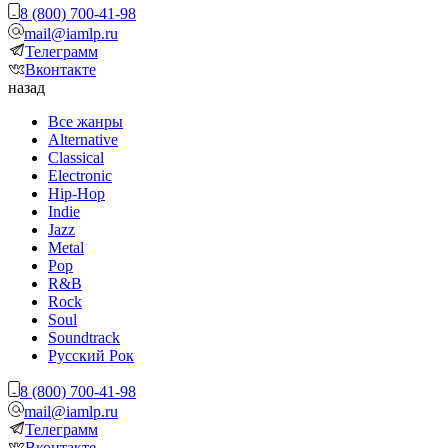
8 (800) 700-41-98
mail@iamlp.ru
Телеграмм
Вконтакте
назад
Все жанры
Alternative
Classical
Electronic
Hip-Hop
Indie
Jazz
Metal
Pop
R&B
Rock
Soul
Soundtrack
Русский Рок
8 (800) 700-41-98
mail@iamlp.ru
Телеграмм
Вконтакте