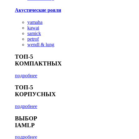
Акустические рояли
yamaha
kawai
samick
petrof
wendl & lung
ТОП-5
КОМПАКТНЫХ
подробнее
ТОП-5
КОРПУСНЫХ
подробнее
ВЫБОР
IAMLP
подробнее