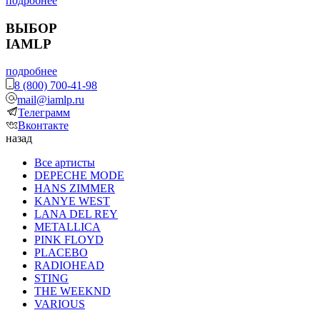
подробнее
ВЫБОР
IAMLP
подробнее
8 (800) 700-41-98
mail@iamlp.ru
Телеграмм
Вконтакте
назад
Все артисты
DEPECHE MODE
HANS ZIMMER
KANYE WEST
LANA DEL REY
METALLICA
PINK FLOYD
PLACEBO
RADIOHEAD
STING
THE WEEKND
VARIOUS