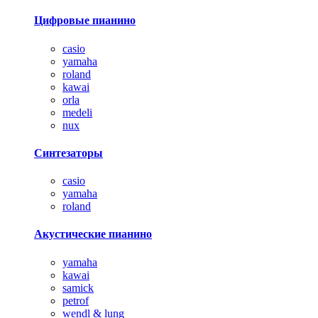
Цифровые пианино
casio
yamaha
roland
kawai
orla
medeli
nux
Синтезаторы
casio
yamaha
roland
Акустические пианино
yamaha
kawai
samick
petrof
wendl & lung