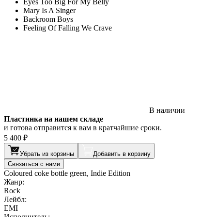
Eyes Too Big For My Belly
Mary Is A Singer
Backroom Boys
Feeling Of Falling We Crave
В наличии
Пластинка на нашем складе
и готова отправится к вам в кратчайшие сроки.
5 400 ₽
Убрать из корзины
Добавить в корзину
Связаться с нами
Coloured coke bottle green, Indie Edition
Жанр:
Rock
Лейбл:
EMI
Исполнитель: