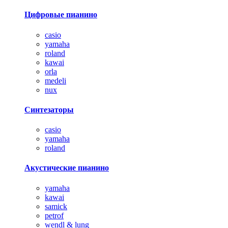
Цифровые пианино
casio
yamaha
roland
kawai
orla
medeli
nux
Синтезаторы
casio
yamaha
roland
Акустические пианино
yamaha
kawai
samick
petrof
wendl & lung