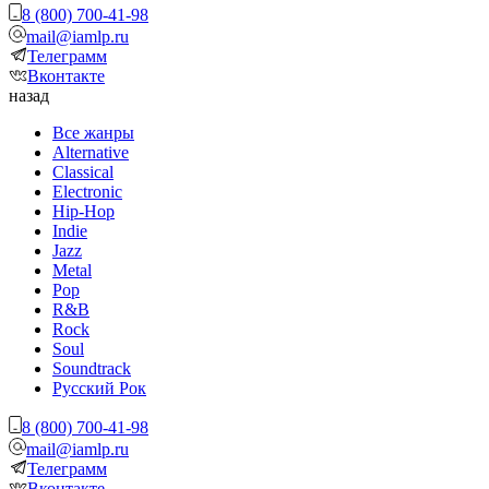
8 (800) 700-41-98
mail@iamlp.ru
Телеграмм
Вконтакте
назад
Все жанры
Alternative
Classical
Electronic
Hip-Hop
Indie
Jazz
Metal
Pop
R&B
Rock
Soul
Soundtrack
Русский Рок
8 (800) 700-41-98
mail@iamlp.ru
Телеграмм
Вконтакте