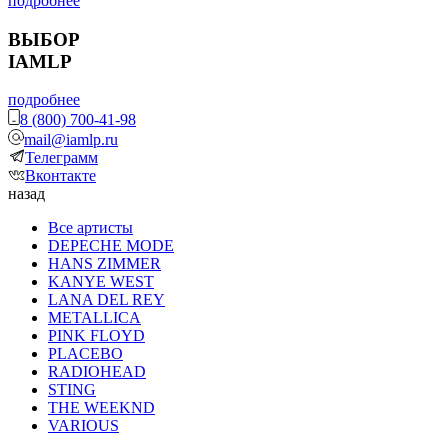
подробнее
ВЫБОР
IAMLP
подробнее
8 (800) 700-41-98
mail@iamlp.ru
Телеграмм
Вконтакте
назад
Все артисты
DEPECHE MODE
HANS ZIMMER
KANYE WEST
LANA DEL REY
METALLICA
PINK FLOYD
PLACEBO
RADIOHEAD
STING
THE WEEKND
VARIOUS