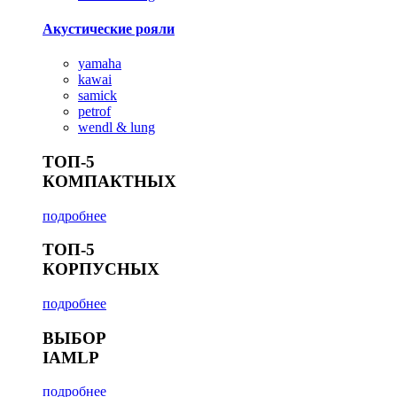
Акустические рояли
yamaha
kawai
samick
petrof
wendl & lung
ТОП-5
КОМПАКТНЫХ
подробнее
ТОП-5
КОРПУСНЫХ
подробнее
ВЫБОР
IAMLP
подробнее