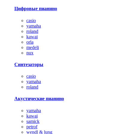
Цифровые пианино
casio
yamaha
roland
kawai
orla
medeli
nux
Синтезаторы
casio
yamaha
roland
Акустические пианино
yamaha
kawai
samick
petrof
wendl & lung