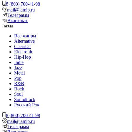
8 (800) 700-41-98
mail@iamlp.ru
Телеграмм
Вконтакте
назад
Все жанры
Alternative
Classical
Electronic
Hip-Hop
Indie
Jazz
Metal
Pop
R&B
Rock
Soul
Soundtrack
Русский Рок
8 (800) 700-41-98
mail@iamlp.ru
Телеграмм
Вконтакте