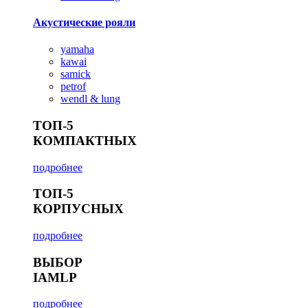
Акустические рояли
yamaha
kawai
samick
petrof
wendl & lung
ТОП-5
КОМПАКТНЫХ
подробнее
ТОП-5
КОРПУСНЫХ
подробнее
ВЫБОР
IAMLP
подробнее