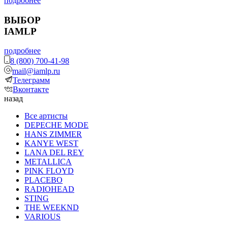
подробнее
ВЫБОР
IAMLP
подробнее
8 (800) 700-41-98
mail@iamlp.ru
Телеграмм
Вконтакте
назад
Все артисты
DEPECHE MODE
HANS ZIMMER
KANYE WEST
LANA DEL REY
METALLICA
PINK FLOYD
PLACEBO
RADIOHEAD
STING
THE WEEKND
VARIOUS