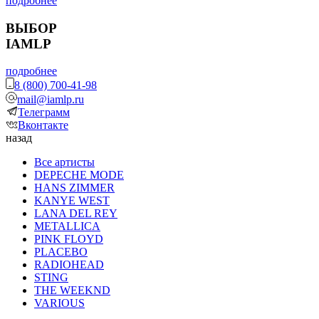
подробнее
ВЫБОР
IAMLP
подробнее
8 (800) 700-41-98
mail@iamlp.ru
Телеграмм
Вконтакте
назад
Все артисты
DEPECHE MODE
HANS ZIMMER
KANYE WEST
LANA DEL REY
METALLICA
PINK FLOYD
PLACEBO
RADIOHEAD
STING
THE WEEKND
VARIOUS