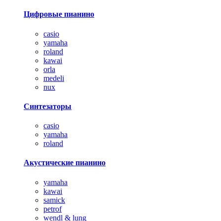
Цифровые пианино
casio
yamaha
roland
kawai
orla
medeli
nux
Синтезаторы
casio
yamaha
roland
Акустические пианино
yamaha
kawai
samick
petrof
wendl & lung