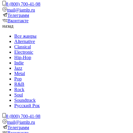
8 (800) 700-41-98
mail@iamlp.ru
Телеграмм
Вконтакте
назад
Все жанры
Alternative
Classical
Electronic
Hip-Hop
Indie
Jazz
Metal
Pop
R&B
Rock
Soul
Soundtrack
Русский Рок
8 (800) 700-41-98
mail@iamlp.ru
Телеграмм
Вконтакте