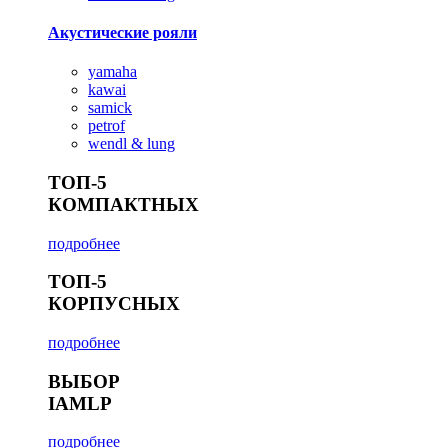
Акустические рояли
yamaha
kawai
samick
petrof
wendl & lung
ТОП-5
КОМПАКТНЫХ
подробнее
ТОП-5
КОРПУСНЫХ
подробнее
ВЫБОР
IAMLP
подробнее