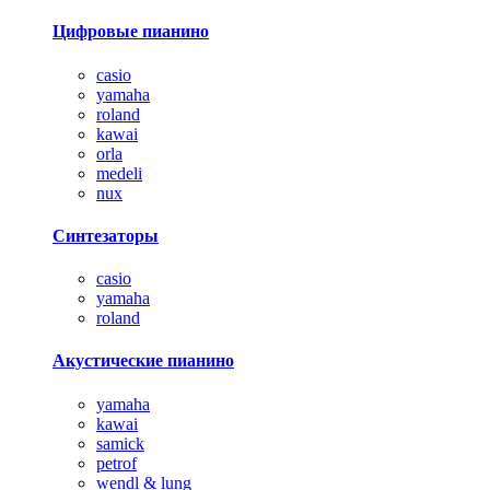
Цифровые пианино
casio
yamaha
roland
kawai
orla
medeli
nux
Синтезаторы
casio
yamaha
roland
Акустические пианино
yamaha
kawai
samick
petrof
wendl & lung