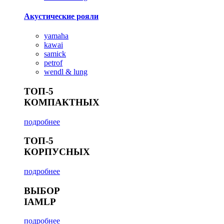
Акустические рояли
yamaha
kawai
samick
petrof
wendl & lung
ТОП-5
КОМПАКТНЫХ
подробнее
ТОП-5
КОРПУСНЫХ
подробнее
ВЫБОР
IAMLP
подробнее