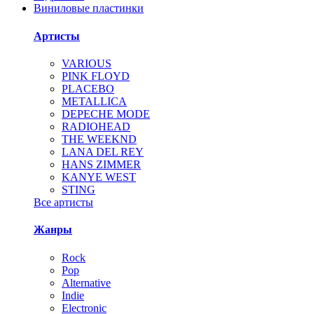
Виниловые пластинки
Артисты
VARIOUS
PINK FLOYD
PLACEBO
METALLICA
DEPECHE MODE
RADIOHEAD
THE WEEKND
LANA DEL REY
HANS ZIMMER
KANYE WEST
STING
Все артисты
Жанры
Rock
Pop
Alternative
Indie
Electronic