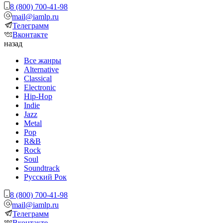
8 (800) 700-41-98
mail@iamlp.ru
Телеграмм
Вконтакте
назад
Все жанры
Alternative
Classical
Electronic
Hip-Hop
Indie
Jazz
Metal
Pop
R&B
Rock
Soul
Soundtrack
Русский Рок
8 (800) 700-41-98
mail@iamlp.ru
Телеграмм
Вконтакте