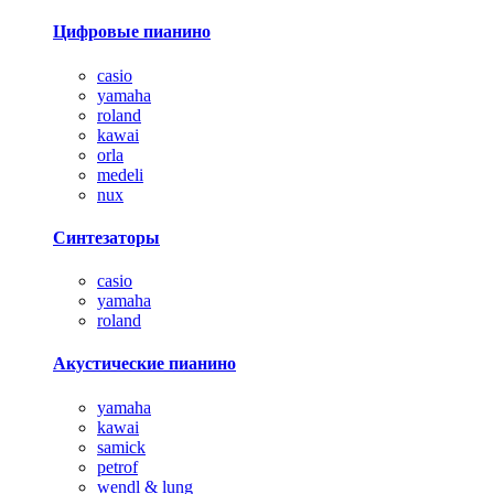
Цифровые пианино
casio
yamaha
roland
kawai
orla
medeli
nux
Синтезаторы
casio
yamaha
roland
Акустические пианино
yamaha
kawai
samick
petrof
wendl & lung