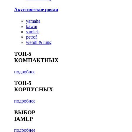
Акустические рояли
yamaha
kawai
samick
petrof
wendl & lung
ТОП-5
КОМПАКТНЫХ
подробнее
ТОП-5
КОРПУСНЫХ
подробнее
ВЫБОР
IAMLP
подробнее