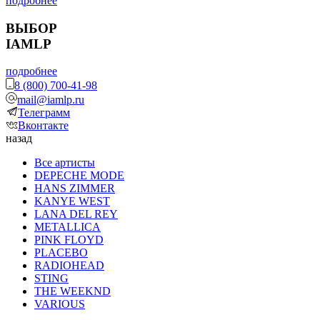
подробнее
ВЫБОР
IAMLP
подробнее
8 (800) 700-41-98
mail@iamlp.ru
Телеграмм
Вконтакте
назад
Все артисты
DEPECHE MODE
HANS ZIMMER
KANYE WEST
LANA DEL REY
METALLICA
PINK FLOYD
PLACEBO
RADIOHEAD
STING
THE WEEKND
VARIOUS