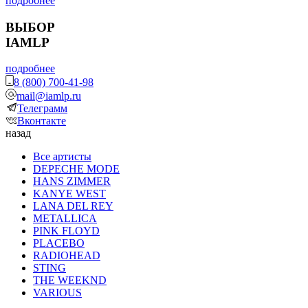
подробнее
ВЫБОР
IAMLP
подробнее
8 (800) 700-41-98
mail@iamlp.ru
Телеграмм
Вконтакте
назад
Все артисты
DEPECHE MODE
HANS ZIMMER
KANYE WEST
LANA DEL REY
METALLICA
PINK FLOYD
PLACEBO
RADIOHEAD
STING
THE WEEKND
VARIOUS