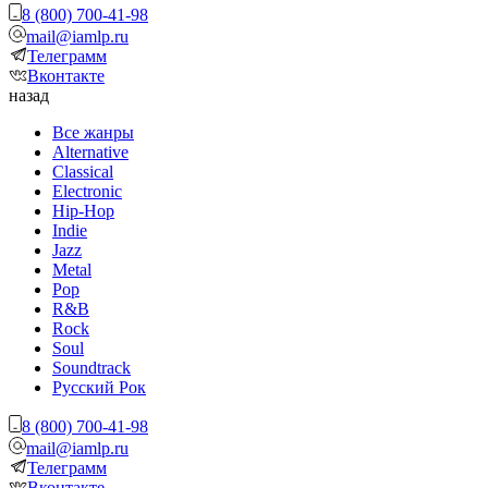
8 (800) 700-41-98
mail@iamlp.ru
Телеграмм
Вконтакте
назад
Все жанры
Alternative
Classical
Electronic
Hip-Hop
Indie
Jazz
Metal
Pop
R&B
Rock
Soul
Soundtrack
Русский Рок
8 (800) 700-41-98
mail@iamlp.ru
Телеграмм
Вконтакте