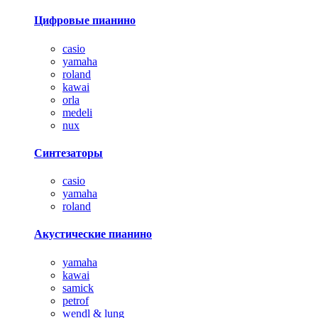
Цифровые пианино
casio
yamaha
roland
kawai
orla
medeli
nux
Синтезаторы
casio
yamaha
roland
Акустические пианино
yamaha
kawai
samick
petrof
wendl & lung