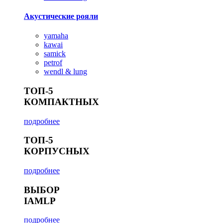
Акустические рояли
yamaha
kawai
samick
petrof
wendl & lung
ТОП-5
КОМПАКТНЫХ
подробнее
ТОП-5
КОРПУСНЫХ
подробнее
ВЫБОР
IAMLP
подробнее