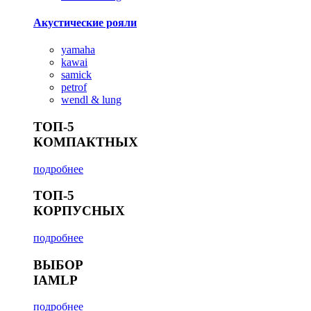
Акустические рояли
yamaha
kawai
samick
petrof
wendl & lung
ТОП-5
КОМПАКТНЫХ
подробнее
ТОП-5
КОРПУСНЫХ
подробнее
ВЫБОР
IAMLP
подробнее