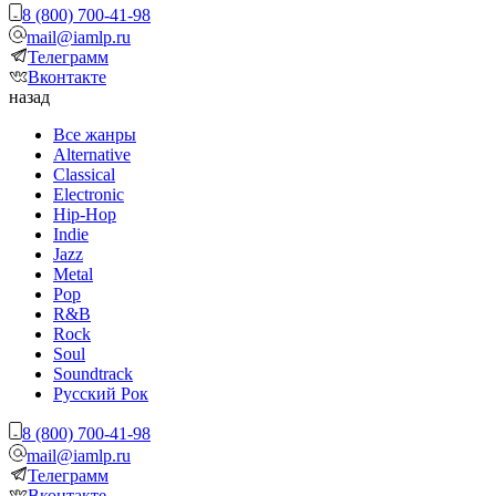
8 (800) 700-41-98
mail@iamlp.ru
Телеграмм
Вконтакте
назад
Все жанры
Alternative
Classical
Electronic
Hip-Hop
Indie
Jazz
Metal
Pop
R&B
Rock
Soul
Soundtrack
Русский Рок
8 (800) 700-41-98
mail@iamlp.ru
Телеграмм
Вконтакте