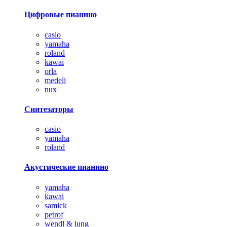
Цифровые пианино
casio
yamaha
roland
kawai
orla
medeli
nux
Синтезаторы
casio
yamaha
roland
Акустические пианино
yamaha
kawai
samick
petrof
wendl & lung