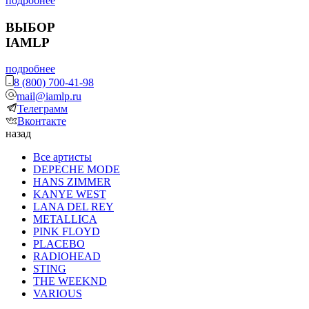
подробнее
ВЫБОР
IAMLP
подробнее
8 (800) 700-41-98
mail@iamlp.ru
Телеграмм
Вконтакте
назад
Все артисты
DEPECHE MODE
HANS ZIMMER
KANYE WEST
LANA DEL REY
METALLICA
PINK FLOYD
PLACEBO
RADIOHEAD
STING
THE WEEKND
VARIOUS