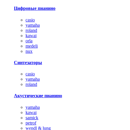
Цифровые пианино
casio
yamaha
roland
kawai
orla
medeli
nux
Синтезаторы
casio
yamaha
roland
Акустические пианино
yamaha
kawai
samick
petrof
wendl & lung