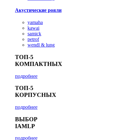
Акустические рояли
yamaha
kawai
samick
petrof
wendl & lung
ТОП-5
КОМПАКТНЫХ
подробнее
ТОП-5
КОРПУСНЫХ
подробнее
ВЫБОР
IAMLP
подробнее