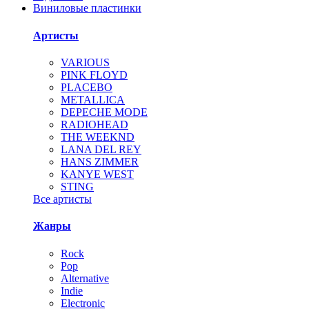
Виниловые пластинки
Артисты
VARIOUS
PINK FLOYD
PLACEBO
METALLICA
DEPECHE MODE
RADIOHEAD
THE WEEKND
LANA DEL REY
HANS ZIMMER
KANYE WEST
STING
Все артисты
Жанры
Rock
Pop
Alternative
Indie
Electronic