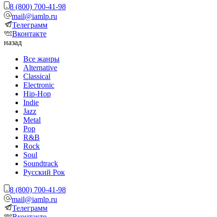
8 (800) 700-41-98
mail@iamlp.ru
Телеграмм
Вконтакте
назад
Все жанры
Alternative
Classical
Electronic
Hip-Hop
Indie
Jazz
Metal
Pop
R&B
Rock
Soul
Soundtrack
Русский Рок
8 (800) 700-41-98
mail@iamlp.ru
Телеграмм
Вконтакте