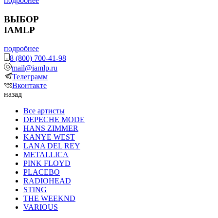
подробнее
ВЫБОР
IAMLP
подробнее
8 (800) 700-41-98
mail@iamlp.ru
Телеграмм
Вконтакте
назад
Все артисты
DEPECHE MODE
HANS ZIMMER
KANYE WEST
LANA DEL REY
METALLICA
PINK FLOYD
PLACEBO
RADIOHEAD
STING
THE WEEKND
VARIOUS