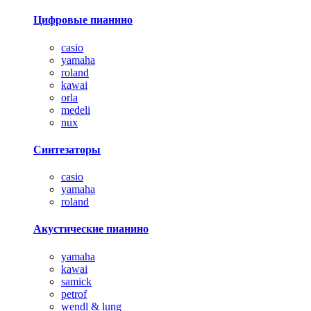
Цифровые пианино
casio
yamaha
roland
kawai
orla
medeli
nux
Синтезаторы
casio
yamaha
roland
Акустические пианино
yamaha
kawai
samick
petrof
wendl & lung