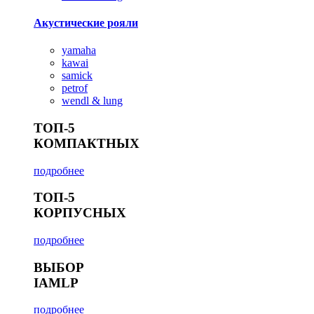
Акустические рояли
yamaha
kawai
samick
petrof
wendl & lung
ТОП-5
КОМПАКТНЫХ
подробнее
ТОП-5
КОРПУСНЫХ
подробнее
ВЫБОР
IAMLP
подробнее