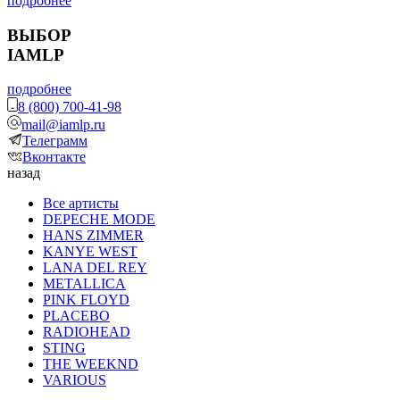
подробнее
ВЫБОР
IAMLP
подробнее
8 (800) 700-41-98
mail@iamlp.ru
Телеграмм
Вконтакте
назад
Все артисты
DEPECHE MODE
HANS ZIMMER
KANYE WEST
LANA DEL REY
METALLICA
PINK FLOYD
PLACEBO
RADIOHEAD
STING
THE WEEKND
VARIOUS