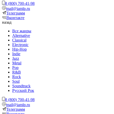
8 (800) 700-41-98
mail@iamlp.ru
Телеграмм
Вконтакте
назад
Все жанры
Alternative
Classical
Electronic
Hip-Hop
Indie
Jazz
Metal
Pop
R&B
Rock
Soul
Soundtrack
Русский Рок
8 (800) 700-41-98
mail@iamlp.ru
Телеграмм
Вконтакте