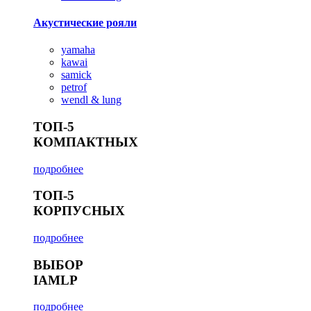
Акустические рояли
yamaha
kawai
samick
petrof
wendl & lung
ТОП-5
КОМПАКТНЫХ
подробнее
ТОП-5
КОРПУСНЫХ
подробнее
ВЫБОР
IAMLP
подробнее