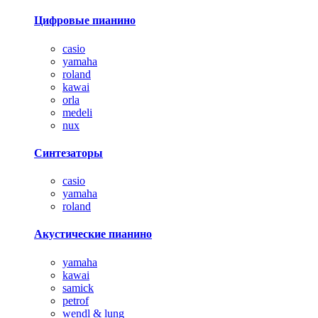
Цифровые пианино
casio
yamaha
roland
kawai
orla
medeli
nux
Синтезаторы
casio
yamaha
roland
Акустические пианино
yamaha
kawai
samick
petrof
wendl & lung