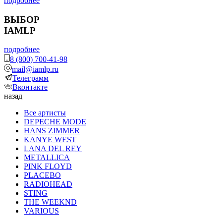
подробнее
ВЫБОР
IAMLP
подробнее
8 (800) 700-41-98
mail@iamlp.ru
Телеграмм
Вконтакте
назад
Все артисты
DEPECHE MODE
HANS ZIMMER
KANYE WEST
LANA DEL REY
METALLICA
PINK FLOYD
PLACEBO
RADIOHEAD
STING
THE WEEKND
VARIOUS