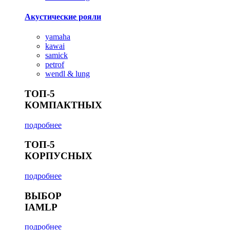
Акустические рояли
yamaha
kawai
samick
petrof
wendl & lung
ТОП-5
КОМПАКТНЫХ
подробнее
ТОП-5
КОРПУСНЫХ
подробнее
ВЫБОР
IAMLP
подробнее