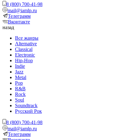
8 (800) 700-41-98
mail@iamlp.ru
Телеграмм
Вконтакте
назад
Все жанры
Alternative
Classical
Electronic
Hip-Hop
Indie
Jazz
Metal
Pop
R&B
Rock
Soul
Soundtrack
Русский Рок
8 (800) 700-41-98
mail@iamlp.ru
Телеграмм
Вконтакте