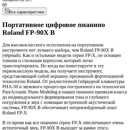
60
Все характеристики
Портативное цифровое пианино
Roland FP-90X B
Для высококлассного исполнения на портативном
инструменте нет лучшего выбора, чем Roland FP-90X B
(чёрный). Как и остальные модели серии FP-X, он оснащен
тонким и стильным корпусом, который легко
транспортировать. Но когда вы инвестируете в эту
первоклассную модель, вы получаете инструмент,
представляющий собой вершину признанной фортепианной
технологии Roland. От реалистичной гибридной клавиатуры
PHA-50 и звукового процессора построенного на технологии
PureAcoustic Piano Modeling в наших пианино премиум-класса
до индивидуального формирования тона и глубокого
погружения в звук с помощью встроенной акустической
системы, FP-90X B обеспечивает непревзойденный опыт
Roland FP-X.
В то время как все пианино серии FP-X обеспечивают очень
аутентичный звук, FP-90X B выходит за рамки этого.