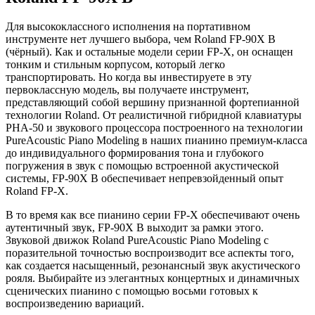
Для высококлассного исполнения на портативном
инструменте нет лучшего выбора, чем Roland FP-90X B
(чёрный). Как и остальные модели серии FP-X, он оснащен
тонким и стильным корпусом, который легко
транспортировать. Но когда вы инвестируете в эту
первоклассную модель, вы получаете инструмент,
представляющий собой вершину признанной фортепианной
технологии Roland. От реалистичной гибридной клавиатуры
PHA-50 и звукового процессора построенного на технологии
PureAcoustic Piano Modeling в наших пианино премиум-класса
до индивидуального формирования тона и глубокого
погружения в звук с помощью встроенной акустической
системы, FP-90X B обеспечивает непревзойденный опыт
Roland FP-X.
В то время как все пианино серии FP-X обеспечивают очень
аутентичный звук, FP-90X B выходит за рамки этого.
Звуковой движок Roland PureAcoustic Piano Modeling с
поразительной точностью воспроизводит все аспекты того,
как создается насыщенный, резонансный звук акустического
рояля. Выбирайте из элегантных концертных и динамичных
сценических пианино с помощью восьми готовых к
воспроизведению вариаций.