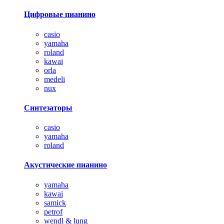
Цифровые пианино
casio
yamaha
roland
kawai
orla
medeli
nux
Синтезаторы
casio
yamaha
roland
Акустические пианино
yamaha
kawai
samick
petrof
wendl & lung