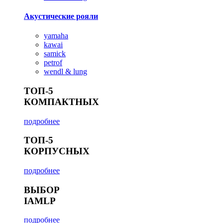
Акустические рояли
yamaha
kawai
samick
petrof
wendl & lung
ТОП-5
КОМПАКТНЫХ
подробнее
ТОП-5
КОРПУСНЫХ
подробнее
ВЫБОР
IAMLP
подробнее