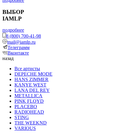
подробнее
ВЫБОР
IAMLP
подробнее
8 (800) 700-41-98
mail@iamlp.ru
Телеграмм
Вконтакте
назад
Все артисты
DEPECHE MODE
HANS ZIMMER
KANYE WEST
LANA DEL REY
METALLICA
PINK FLOYD
PLACEBO
RADIOHEAD
STING
THE WEEKND
VARIOUS