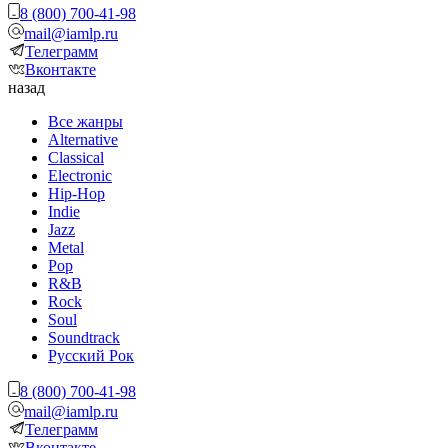
8 (800) 700-41-98
mail@iamlp.ru
Телеграмм
Вконтакте
назад
Все жанры
Alternative
Classical
Electronic
Hip-Hop
Indie
Jazz
Metal
Pop
R&B
Rock
Soul
Soundtrack
Русский Рок
8 (800) 700-41-98
mail@iamlp.ru
Телеграмм
Вконтакте