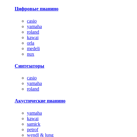
Цифровые пианино
casio
yamaha
roland
kawai
orla
medeli
nux
Синтезаторы
casio
yamaha
roland
Акустические пианино
yamaha
kawai
samick
petrof
wendl & lung