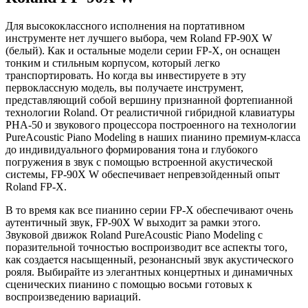
Для высококлассного исполнения на портативном
инструменте нет лучшего выбора, чем Roland FP-90X W
(белый). Как и остальные модели серии FP-X, он оснащен
тонким и стильным корпусом, который легко
транспортировать. Но когда вы инвестируете в эту
первоклассную модель, вы получаете инструмент,
представляющий собой вершину признанной фортепианной
технологии Roland. От реалистичной гибридной клавиатуры
PHA-50 и звукового процессора построенного на технологии
PureAcoustic Piano Modeling в наших пианино премиум-класса
до индивидуального формирования тона и глубокого
погружения в звук с помощью встроенной акустической
системы, FP-90X W обеспечивает непревзойденный опыт
Roland FP-X.
В то время как все пианино серии FP-X обеспечивают очень
аутентичный звук, FP-90X W выходит за рамки этого.
Звуковой движок Roland PureAcoustic Piano Modeling с
поразительной точностью воспроизводит все аспекты того,
как создается насыщенный, резонансный звук акустического
рояля. Выбирайте из элегантных концертных и динамичных
сценических пианино с помощью восьми готовых к
воспроизведению вариаций.