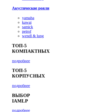
Акустические рояли
yamaha
kawai
samick
petrof
wendl & lung
ТОП-5
КОМПАКТНЫХ
подробнее
ТОП-5
КОРПУСНЫХ
подробнее
ВЫБОР
IAMLP
подробнее