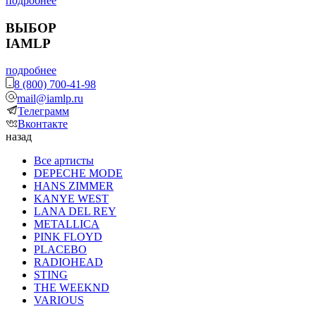
подробнее
ВЫБОР
IAMLP
подробнее
8 (800) 700-41-98
mail@iamlp.ru
Телеграмм
Вконтакте
назад
Все артисты
DEPECHE MODE
HANS ZIMMER
KANYE WEST
LANA DEL REY
METALLICA
PINK FLOYD
PLACEBO
RADIOHEAD
STING
THE WEEKND
VARIOUS