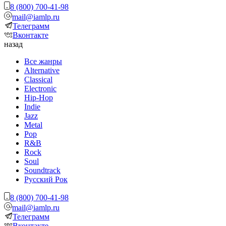
8 (800) 700-41-98
mail@iamlp.ru
Телеграмм
Вконтакте
назад
Все жанры
Alternative
Classical
Electronic
Hip-Hop
Indie
Jazz
Metal
Pop
R&B
Rock
Soul
Soundtrack
Русский Рок
8 (800) 700-41-98
mail@iamlp.ru
Телеграмм
Вконтакте