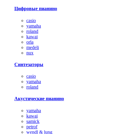
Цифровые пианино
casio
yamaha
roland
kawai
orla
medeli
nux
Синтезаторы
casio
yamaha
roland
Акустические пианино
yamaha
kawai
samick
petrof
wendl & lung