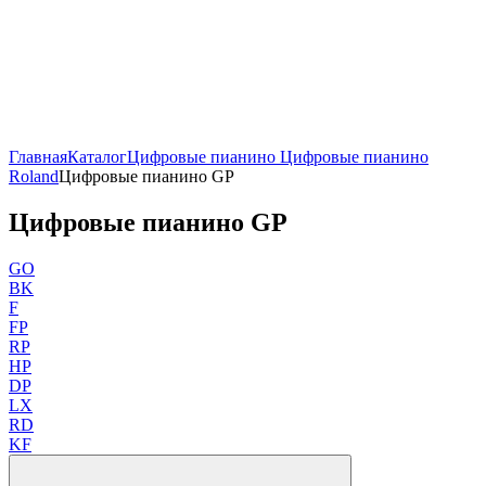
Главная
Каталог
Цифровые пианино
Цифровые пианино
Roland
Цифровые пианино GP
Цифровые пианино GP
GO
BK
F
FP
RP
HP
DP
LX
RD
KF