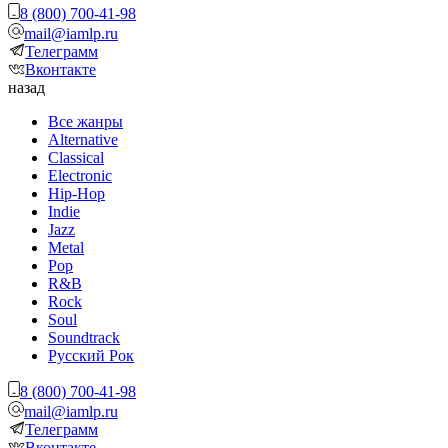
8 (800) 700-41-98
mail@iamlp.ru
Телеграмм
Вконтакте
назад
Все жанры
Alternative
Classical
Electronic
Hip-Hop
Indie
Jazz
Metal
Pop
R&B
Rock
Soul
Soundtrack
Русский Рок
8 (800) 700-41-98
mail@iamlp.ru
Телеграмм
Вконтакте