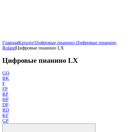
Главная
Каталог
Цифровые пианино
Цифровые пианино
Roland
Цифровые пианино LX
Цифровые пианино LX
GO
BK
F
FP
RP
HP
DP
RD
KF
GP