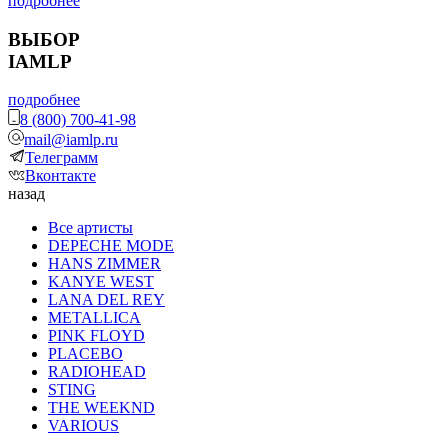
подробнее
ВЫБОР
IAMLP
подробнее
8 (800) 700-41-98
mail@iamlp.ru
Телеграмм
Вконтакте
назад
Все артисты
DEPECHE MODE
HANS ZIMMER
KANYE WEST
LANA DEL REY
METALLICA
PINK FLOYD
PLACEBO
RADIOHEAD
STING
THE WEEKND
VARIOUS