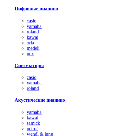
Цифровые пианино
casio
yamaha
roland
kawai
orla
medeli
nux
Синтезаторы
casio
yamaha
roland
Акустические пианино
yamaha
kawai
samick
petrof
wendl & lung