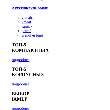
Акустические рояли
yamaha
kawai
samick
petrof
wendl & lung
ТОП-5
КОМПАКТНЫХ
подробнее
ТОП-5
КОРПУСНЫХ
подробнее
ВЫБОР
IAMLP
подробнее