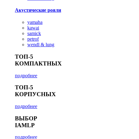
Акустические рояли
yamaha
kawai
samick
petrof
wendl & lung
ТОП-5
КОМПАКТНЫХ
подробнее
ТОП-5
КОРПУСНЫХ
подробнее
ВЫБОР
IAMLP
подробнее