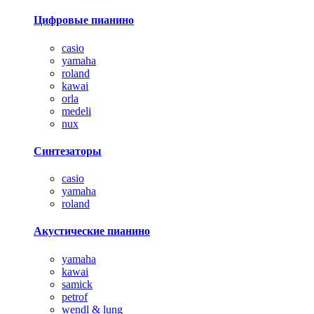
Цифровые пианино
casio
yamaha
roland
kawai
orla
medeli
nux
Синтезаторы
casio
yamaha
roland
Акустические пианино
yamaha
kawai
samick
petrof
wendl & lung