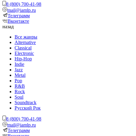
8 (800) 700-41-98
mail@iamlp.ru
Телеграмм
Вконтакте
назад
Все жанры
Alternative
Classical
Electronic
Hip-Hop
Indie
Jazz
Metal
Pop
R&B
Rock
Soul
Soundtrack
Русский Рок
8 (800) 700-41-98
mail@iamlp.ru
Телеграмм
Вконтакте