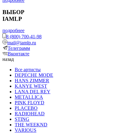
подробнее
ВЫБОР
IAMLP
подробнее
8 (800) 700-41-98
mail@iamlp.ru
Телеграмм
Вконтакте
назад
Все артисты
DEPECHE MODE
HANS ZIMMER
KANYE WEST
LANA DEL REY
METALLICA
PINK FLOYD
PLACEBO
RADIOHEAD
STING
THE WEEKND
VARIOUS