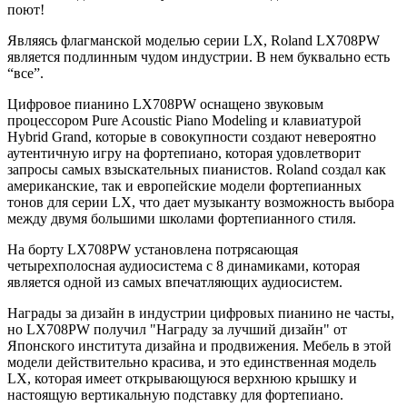
поют!
Являясь флагманской моделью серии LX, Roland LX708PW
является подлинным чудом индустрии. В нем буквально есть
“все”.
Цифровое пианино LX708PW оснащено звуковым
процессором Pure Acoustic Piano Modeling и клавиатурой
Hybrid Grand, которые в совокупности создают невероятно
аутентичную игру на фортепиано, которая удовлетворит
запросы самых взыскательных пианистов. Roland создал как
американские, так и европейские модели фортепианных
тонов для серии LX, что дает музыканту возможность выбора
между двумя большими школами фортепианного стиля.
На борту LX708PW установлена потрясающая
четырехполосная аудиосистема с 8 динамиками, которая
является одной из самых впечатляющих аудиосистем.
Награды за дизайн в индустрии цифровых пианино не часты,
но LX708PW получил "Награду за лучший дизайн" от
Японского института дизайна и продвижения. Мебель в этой
модели действительно красива, и это единственная модель
LX, которая имеет открывающуюся верхнюю крышку и
настоящую вертикальную подставку для фортепиано.