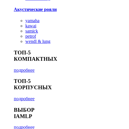
Акустические рояли
yamaha
kawai
samick
petrof
wendl & lung
ТОП-5
КОМПАКТНЫХ
подробнее
ТОП-5
КОРПУСНЫХ
подробнее
ВЫБОР
IAMLP
подробнее