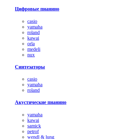
Цифровые пианино
casio
yamaha
roland
kawai
orla
medeli
nux
Синтезаторы
casio
yamaha
roland
Акустические пианино
yamaha
kawai
samick
petrof
wendl & lung