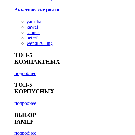
Акустические рояли
yamaha
kawai
samick
petrof
wendl & lung
ТОП-5
КОМПАКТНЫХ
подробнее
ТОП-5
КОРПУСНЫХ
подробнее
ВЫБОР
IAMLP
подробнее