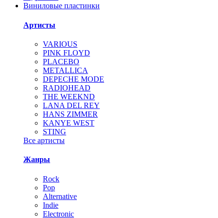
Виниловые пластинки
Артисты
VARIOUS
PINK FLOYD
PLACEBO
METALLICA
DEPECHE MODE
RADIOHEAD
THE WEEKND
LANA DEL REY
HANS ZIMMER
KANYE WEST
STING
Все артисты
Жанры
Rock
Pop
Alternative
Indie
Electronic