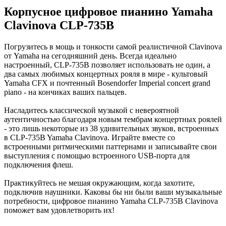
Корпусное цифровое пианино Yamaha
Clavinova CLP-735B
Погрузитесь в мощь и тонкости самой реалистичной Clavinova
от Yamaha на сегодняшний день. Всегда идеально
настроенный, CLP-735B позволяет использовать не один, а
два самых любимых концертных рояля в мире - культовый
Yamaha CFX и почтенный Bosendorfer Imperial concert grand
piano - на кончиках ваших пальцев.
Насладитесь классической музыкой с невероятной
аутентичностью благодаря новым тембрам концертных роялей
- это лишь некоторые из 38 удивительных звуков, встроенных
в CLP-735B Yamaha Clavinova. Играйте вместе со
встроенными ритмическими паттернами и записывайте свои
выступления с помощью встроенного USB-порта для
подключения флеш.
Практикуйтесь не мешая окружающим, когда захотите,
подключив наушники. Каковы бы ни были ваши музыкальные
потребности, цифровое пианино Yamaha CLP-735B Clavinova
поможет вам удовлетворить их!