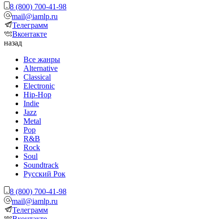
8 (800) 700-41-98
mail@iamlp.ru
Телеграмм
Вконтакте
назад
Все жанры
Alternative
Classical
Electronic
Hip-Hop
Indie
Jazz
Metal
Pop
R&B
Rock
Soul
Soundtrack
Русский Рок
8 (800) 700-41-98
mail@iamlp.ru
Телеграмм
Вконтакте