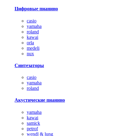
Цифровые пианино
casio
yamaha
roland
kawai
orla
medeli
nux
Синтезаторы
casio
yamaha
roland
Акустические пианино
yamaha
kawai
samick
petrof
wendl & lung