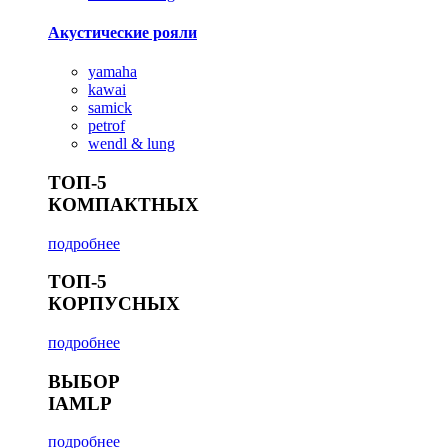
Акустические рояли
yamaha
kawai
samick
petrof
wendl & lung
ТОП-5
КОМПАКТНЫХ
подробнее
ТОП-5
КОРПУСНЫХ
подробнее
ВЫБОР
IAMLP
подробнее