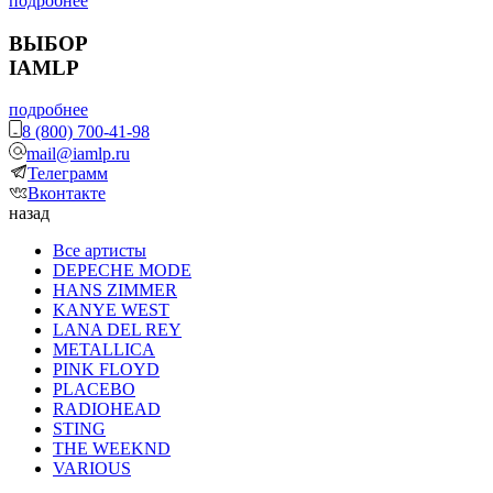
подробнее
ВЫБОР
IAMLP
подробнее
8 (800) 700-41-98
mail@iamlp.ru
Телеграмм
Вконтакте
назад
Все артисты
DEPECHE MODE
HANS ZIMMER
KANYE WEST
LANA DEL REY
METALLICA
PINK FLOYD
PLACEBO
RADIOHEAD
STING
THE WEEKND
VARIOUS