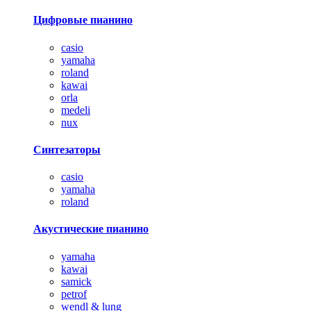
Цифровые пианино
casio
yamaha
roland
kawai
orla
medeli
nux
Синтезаторы
casio
yamaha
roland
Акустические пианино
yamaha
kawai
samick
petrof
wendl & lung