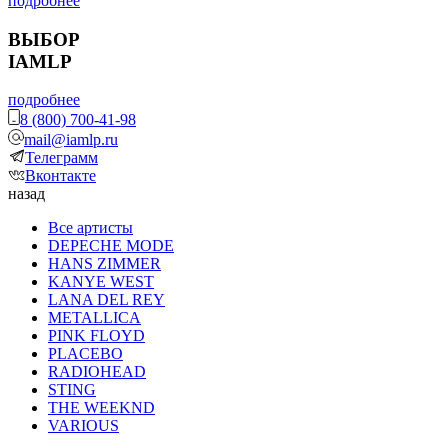
подробнее
ВЫБОР
IAMLP
подробнее
8 (800) 700-41-98
mail@iamlp.ru
Телеграмм
Вконтакте
назад
Все артисты
DEPECHE MODE
HANS ZIMMER
KANYE WEST
LANA DEL REY
METALLICA
PINK FLOYD
PLACEBO
RADIOHEAD
STING
THE WEEKND
VARIOUS