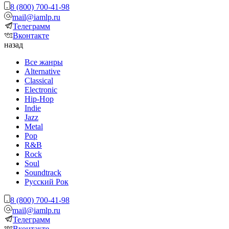
8 (800) 700-41-98
mail@iamlp.ru
Телеграмм
Вконтакте
назад
Все жанры
Alternative
Classical
Electronic
Hip-Hop
Indie
Jazz
Metal
Pop
R&B
Rock
Soul
Soundtrack
Русский Рок
8 (800) 700-41-98
mail@iamlp.ru
Телеграмм
Вконтакте