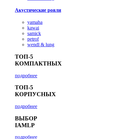
Акустические рояли
yamaha
kawai
samick
petrof
wendl & lung
ТОП-5
КОМПАКТНЫХ
подробнее
ТОП-5
КОРПУСНЫХ
подробнее
ВЫБОР
IAMLP
подробнее