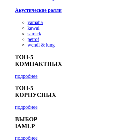
Акустические рояли
yamaha
kawai
samick
petrof
wendl & lung
ТОП-5
КОМПАКТНЫХ
подробнее
ТОП-5
КОРПУСНЫХ
подробнее
ВЫБОР
IAMLP
подробнее