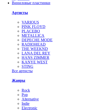
Виниловые пластинки
Артисты
VARIOUS
PINK FLOYD
PLACEBO
METALLICA
DEPECHE MODE
RADIOHEAD
THE WEEKND
LANA DEL REY
HANS ZIMMER
KANYE WEST
STING
Все артисты
Жанры
Rock
Pop
Alternative
Indie
Electronic