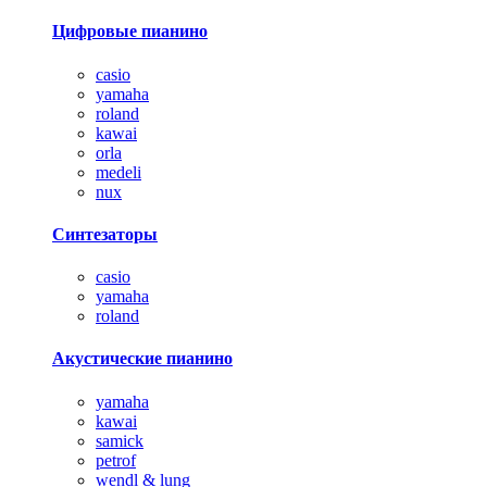
Цифровые пианино
casio
yamaha
roland
kawai
orla
medeli
nux
Синтезаторы
casio
yamaha
roland
Акустические пианино
yamaha
kawai
samick
petrof
wendl & lung