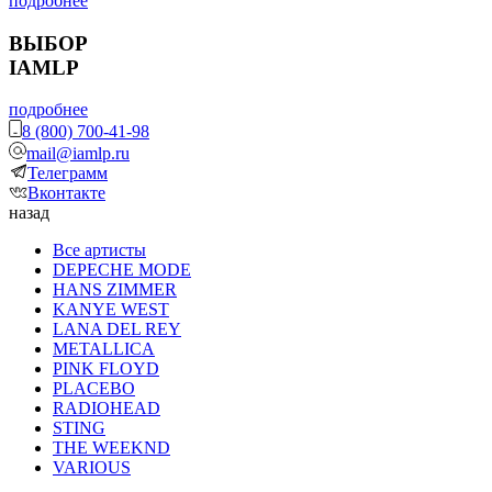
подробнее
ВЫБОР
IAMLP
подробнее
8 (800) 700-41-98
mail@iamlp.ru
Телеграмм
Вконтакте
назад
Все артисты
DEPECHE MODE
HANS ZIMMER
KANYE WEST
LANA DEL REY
METALLICA
PINK FLOYD
PLACEBO
RADIOHEAD
STING
THE WEEKND
VARIOUS