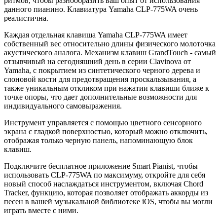
ритмов, чтобы разнообразить ваш опыт от использования
данного пианино. Клавиатура Yamaha CLP-775WA очень
реалистична.
Каждая отдельная клавиша Yamaha CLP-775WA имеет
собственный вес относительно длины физического молоточка
акустического аналога. Механизм клавиш GrandTouch - самый
отзывчивый на сегодняшний день в серии Clavinova от
Yamaha, с покрытием из синтетического черного дерева и
слоновой кости для предотвращения проскальзывания, а
также уникальным откликом при нажатии клавиши ближе к
точке опоры, что дает дополнительные возможности для
индивидуального самовыражения.
Инструмент управляется с помощью цветного сенсорного
экрана с гладкой поверхностью, который можно отключить,
отображая только черную панель, напоминающую блок
клавиш.
Подключите бесплатное приложение Smart Pianist, чтобы
использовать CLP-775WA по максимуму, откройте для себя
новый способ наслаждаться инструментом, включая Chord
Tracker, функцию, которая позволяет отображать аккорды из
песен в вашей музыкальной библиотеке iOS, чтобы вы могли
играть вместе с ними.