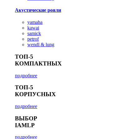
Акустические рояли
yamaha
kawai
samick
petrof
wendl & lung
ТОП-5
КОМПАКТНЫХ
подробнее
ТОП-5
КОРПУСНЫХ
подробнее
ВЫБОР
IAMLP
подробнее