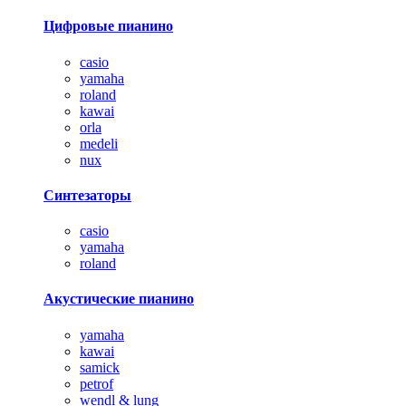
Цифровые пианино
casio
yamaha
roland
kawai
orla
medeli
nux
Синтезаторы
casio
yamaha
roland
Акустические пианино
yamaha
kawai
samick
petrof
wendl & lung