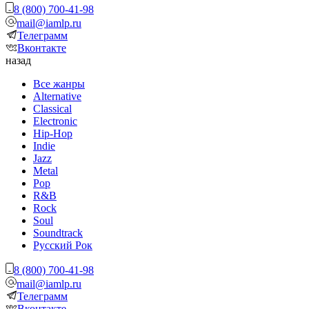
8 (800) 700-41-98
mail@iamlp.ru
Телеграмм
Вконтакте
назад
Все жанры
Alternative
Classical
Electronic
Hip-Hop
Indie
Jazz
Metal
Pop
R&B
Rock
Soul
Soundtrack
Русский Рок
8 (800) 700-41-98
mail@iamlp.ru
Телеграмм
Вконтакте