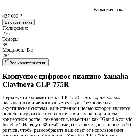
Возможен заказ
437 000 ₽
Быстрый заказ
Полифония:
256
Тембры:
38
Мощность, Вт:
284
Все характеристики
Корпусное цифровое пианино Yamaha
Clavinova CLP-775R
Первое, что вы заметите в CLP-775R, - это то, насколько
насыщенным и четким является звук. Трехполосная
акустическая система, единственной целью которой является,
полное погружение исполнителя в игру на подлинном
концертном рояле - технология, известная как "Grand Acoustic
Imaging". Наряду с 38 тембрами, есть также дополнение из 20
ритмов, чтобы разнообразить ваш опыт от использования
данного пианино. Клавиатура Yamaha CLP-775R очень