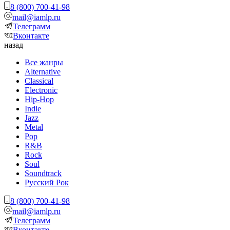
8 (800) 700-41-98
mail@iamlp.ru
Телеграмм
Вконтакте
назад
Все жанры
Alternative
Classical
Electronic
Hip-Hop
Indie
Jazz
Metal
Pop
R&B
Rock
Soul
Soundtrack
Русский Рок
8 (800) 700-41-98
mail@iamlp.ru
Телеграмм
Вконтакте