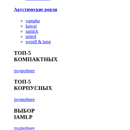
Акустические рояли
yamaha
kawai
samick
petrof
wendl & lung
ТОП-5
КОМПАКТНЫХ
подробнее
ТОП-5
КОРПУСНЫХ
подробнее
ВЫБОР
IAMLP
подробнее