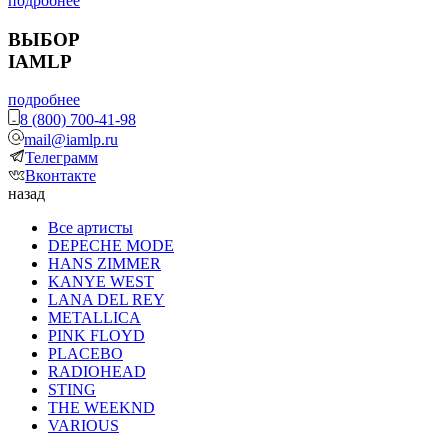
подробнее
ВЫБОР
IAMLP
подробнее
8 (800) 700-41-98
mail@iamlp.ru
Телеграмм
Вконтакте
назад
Все артисты
DEPECHE MODE
HANS ZIMMER
KANYE WEST
LANA DEL REY
METALLICA
PINK FLOYD
PLACEBO
RADIOHEAD
STING
THE WEEKND
VARIOUS