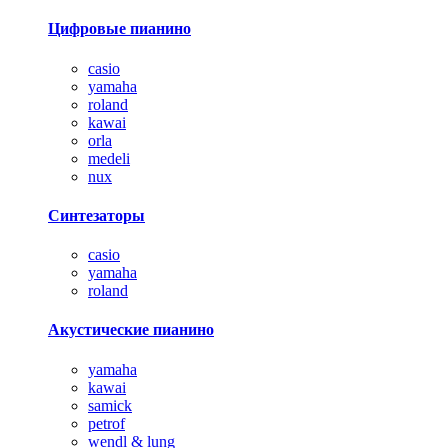
Цифровые пианино
casio
yamaha
roland
kawai
orla
medeli
nux
Синтезаторы
casio
yamaha
roland
Акустические пианино
yamaha
kawai
samick
petrof
wendl & lung