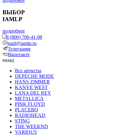
подробнее
ВЫБОР
IAMLP
подробнее
8 (800) 700-41-98
mail@iamlp.ru
Телеграмм
Вконтакте
назад
Все артисты
DEPECHE MODE
HANS ZIMMER
KANYE WEST
LANA DEL REY
METALLICA
PINK FLOYD
PLACEBO
RADIOHEAD
STING
THE WEEKND
VARIOUS