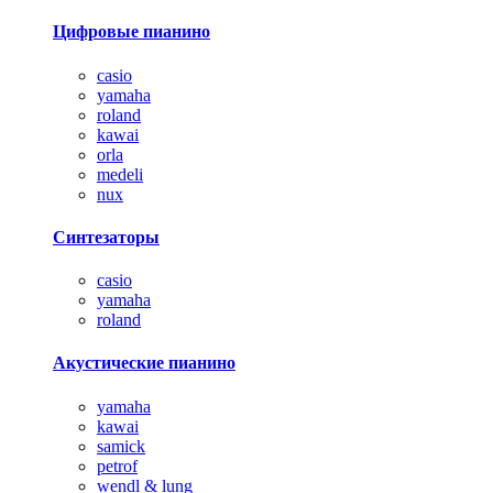
Цифровые пианино
casio
yamaha
roland
kawai
orla
medeli
nux
Синтезаторы
casio
yamaha
roland
Акустические пианино
yamaha
kawai
samick
petrof
wendl & lung