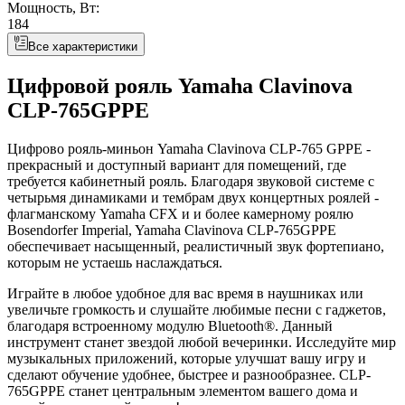
Мощность, Вт:
184
Все характеристики
Цифровой рояль Yamaha Clavinova
CLP-765GPPE
Цифрово рояль-миньон Yamaha Clavinova CLP-765 GPPE -
прекрасный и доступный вариант для помещений, где
требуется кабинетный рояль. Благодаря звуковой системе с
четырьмя динамиками и тембрам двух концертных роялей -
флагманскому Yamaha CFX и и более камерному роялю
Bosendorfer Imperial, Yamaha Clavinova CLP-765GPPE
обеспечивает насыщенный, реалистичный звук фортепиано,
которым не устаешь наслаждаться.
Играйте в любое удобное для вас время в наушниках или
увеличьте громкость и слушайте любимые песни с гаджетов,
благодаря встроенному модулю Bluetooth®. Данный
инструмент станет звездой любой вечеринки. Исследуйте мир
музыкальных приложений, которые улучшат вашу игру и
сделают обучение удобнее, быстрее и разнообразнее. CLP-
765GPPE станет центральным элементом вашего дома и