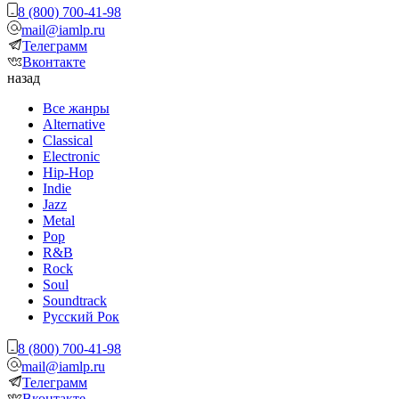
8 (800) 700-41-98
mail@iamlp.ru
Телеграмм
Вконтакте
назад
Все жанры
Alternative
Classical
Electronic
Hip-Hop
Indie
Jazz
Metal
Pop
R&B
Rock
Soul
Soundtrack
Русский Рок
8 (800) 700-41-98
mail@iamlp.ru
Телеграмм
Вконтакте