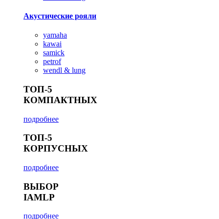
Акустические рояли
yamaha
kawai
samick
petrof
wendl & lung
ТОП-5
КОМПАКТНЫХ
подробнее
ТОП-5
КОРПУСНЫХ
подробнее
ВЫБОР
IAMLP
подробнее