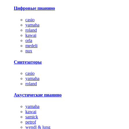
Цифровые пианино
casio
yamaha
roland
kawai
orla
medeli
nux
Синтезаторы
casio
yamaha
roland
Акустические пианино
yamaha
kawai
samick
petrof
wendl & lung