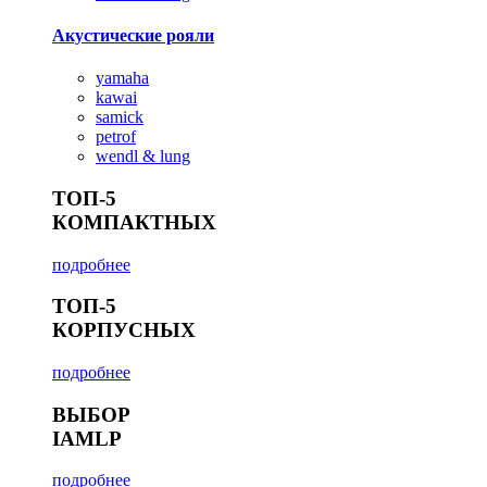
Акустические рояли
yamaha
kawai
samick
petrof
wendl & lung
ТОП-5
КОМПАКТНЫХ
подробнее
ТОП-5
КОРПУСНЫХ
подробнее
ВЫБОР
IAMLP
подробнее