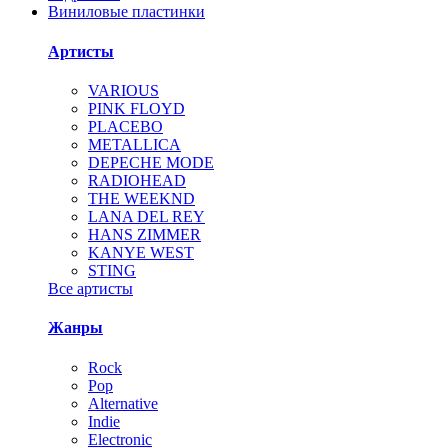
Виниловые пластинки
Артисты
VARIOUS
PINK FLOYD
PLACEBO
METALLICA
DEPECHE MODE
RADIOHEAD
THE WEEKND
LANA DEL REY
HANS ZIMMER
KANYE WEST
STING
Все артисты
Жанры
Rock
Pop
Alternative
Indie
Electronic