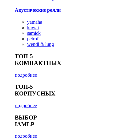
Акустические рояли
yamaha
kawai
samick
petrof
wendl & lung
ТОП-5
КОМПАКТНЫХ
подробнее
ТОП-5
КОРПУСНЫХ
подробнее
ВЫБОР
IAMLP
подробнее