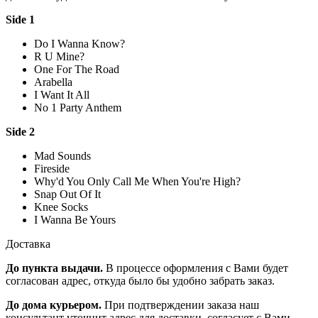
Side 1
Do I Wanna Know?
R U Mine?
One For The Road
Arabella
I Want It All
No 1 Party Anthem
Side 2
Mad Sounds
Fireside
Why'd You Only Call Me When You're High?
Snap Out Of It
Knee Socks
I Wanna Be Yours
Доставка
До пункта выдачи.
В процессе оформления с Вами будет
согласован адрес, откуда было бы удобно забрать заказ.
До дома курьером.
При подтверждении заказа наш
консультант уточнит адрес для доставки, согласует с Вами