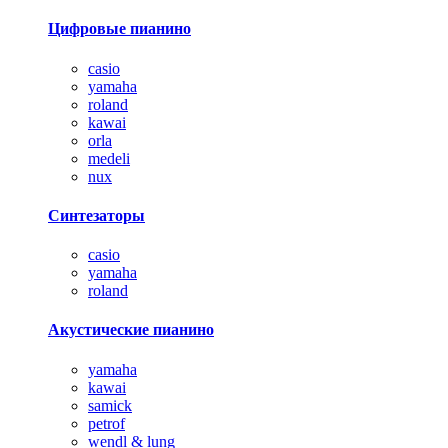
Цифровые пианино
casio
yamaha
roland
kawai
orla
medeli
nux
Синтезаторы
casio
yamaha
roland
Акустические пианино
yamaha
kawai
samick
petrof
wendl & lung