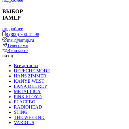
подробнее
ВЫБОР
IAMLP
подробнее
8 (800) 700-41-98
mail@iamlp.ru
Телеграмм
Вконтакте
назад
Все артисты
DEPECHE MODE
HANS ZIMMER
KANYE WEST
LANA DEL REY
METALLICA
PINK FLOYD
PLACEBO
RADIOHEAD
STING
THE WEEKND
VARIOUS