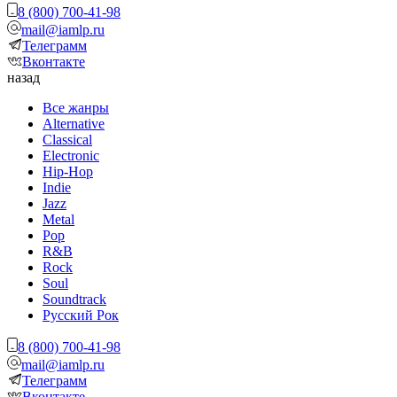
8 (800) 700-41-98
mail@iamlp.ru
Телеграмм
Вконтакте
назад
Все жанры
Alternative
Classical
Electronic
Hip-Hop
Indie
Jazz
Metal
Pop
R&B
Rock
Soul
Soundtrack
Русский Рок
8 (800) 700-41-98
mail@iamlp.ru
Телеграмм
Вконтакте