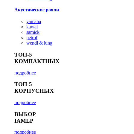
Акустические рояли
yamaha
kawai
samick
petrof
wendl & lung
ТОП-5
КОМПАКТНЫХ
подробнее
ТОП-5
КОРПУСНЫХ
подробнее
ВЫБОР
IAMLP
подробнее