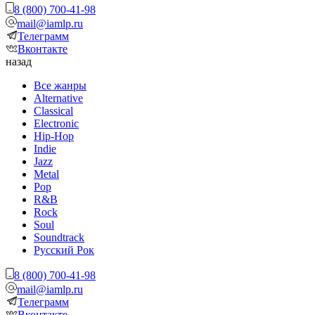
8 (800) 700-41-98
mail@iamlp.ru
Телеграмм
Вконтакте
назад
Все жанры
Alternative
Classical
Electronic
Hip-Hop
Indie
Jazz
Metal
Pop
R&B
Rock
Soul
Soundtrack
Русский Рок
8 (800) 700-41-98
mail@iamlp.ru
Телеграмм
Вконтакте