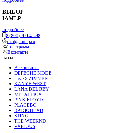
подробнее
ВЫБОР
IAMLP
подробнее
8 (800) 700-41-98
mail@iamlp.ru
Телеграмм
Вконтакте
назад
Все артисты
DEPECHE MODE
HANS ZIMMER
KANYE WEST
LANA DEL REY
METALLICA
PINK FLOYD
PLACEBO
RADIOHEAD
STING
THE WEEKND
VARIOUS