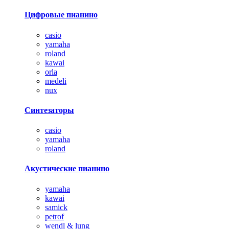
Цифровые пианино
casio
yamaha
roland
kawai
orla
medeli
nux
Синтезаторы
casio
yamaha
roland
Акустические пианино
yamaha
kawai
samick
petrof
wendl & lung