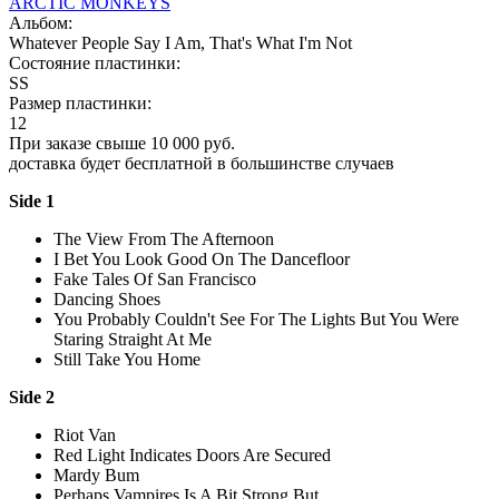
ARCTIC MONKEYS
Альбом:
Whatever People Say I Am, That's What I'm Not
Состояние пластинки:
SS
Размер пластинки:
12
При заказе свыше 10 000 руб.
доставка будет бесплатной в большинстве случаев
Side 1
The View From The Afternoon
I Bet You Look Good On The Dancefloor
Fake Tales Of San Francisco
Dancing Shoes
You Probably Couldn't See For The Lights But You Were
Staring Straight At Me
Still Take You Home
Side 2
Riot Van
Red Light Indicates Doors Are Secured
Mardy Bum
Perhaps Vampires Is A Bit Strong But..