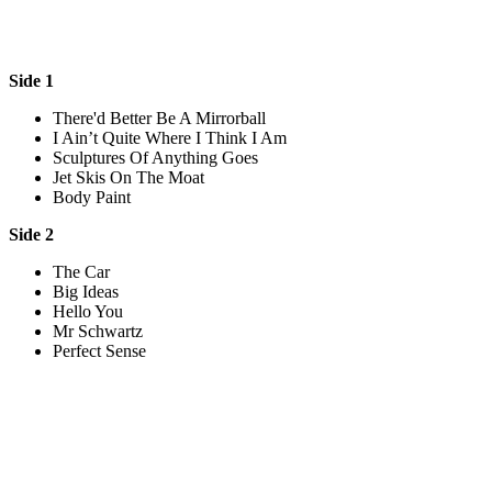
Side 1
There'd Better Be A Mirrorball
I Ain’t Quite Where I Think I Am
Sculptures Of Anything Goes
Jet Skis On The Moat
Body Paint
Side 2
The Car
Big Ideas
Hello You
Mr Schwartz
Perfect Sense