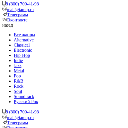
8 (800) 700-41-98
mail@iamlp.ru
Телеграмм
Вконтакте
назад
Все жанры
Alternative
Classical
Electronic
Hip-Hop
Indie
Jazz
Metal
Pop
R&B
Rock
Soul
Soundtrack
Русский Рок
8 (800) 700-41-98
mail@iamlp.ru
Телеграмм
Вконтакте