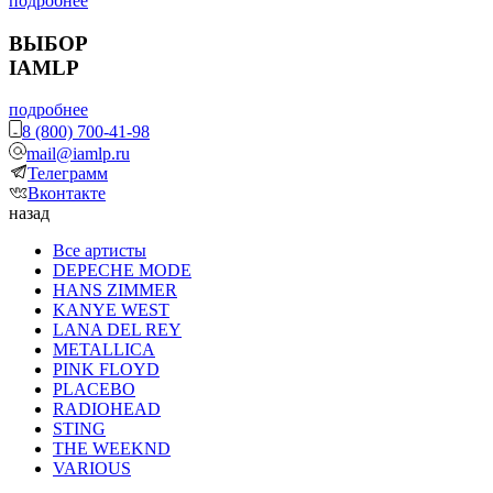
подробнее
ВЫБОР
IAMLP
подробнее
8 (800) 700-41-98
mail@iamlp.ru
Телеграмм
Вконтакте
назад
Все артисты
DEPECHE MODE
HANS ZIMMER
KANYE WEST
LANA DEL REY
METALLICA
PINK FLOYD
PLACEBO
RADIOHEAD
STING
THE WEEKND
VARIOUS