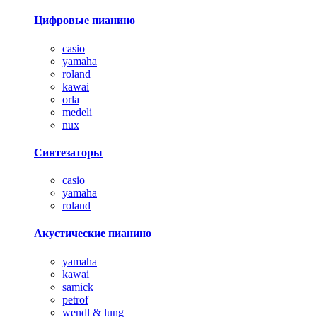
Цифровые пианино
casio
yamaha
roland
kawai
orla
medeli
nux
Синтезаторы
casio
yamaha
roland
Акустические пианино
yamaha
kawai
samick
petrof
wendl & lung