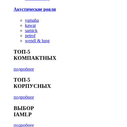
Акустические рояли
yamaha
kawai
samick
petrof
wendl & lung
ТОП-5
КОМПАКТНЫХ
подробнее
ТОП-5
КОРПУСНЫХ
подробнее
ВЫБОР
IAMLP
подробнее