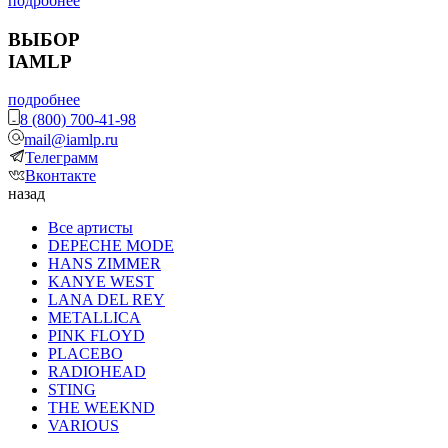
подробнее
ВЫБОР
IAMLP
подробнее
8 (800) 700-41-98
mail@iamlp.ru
Телеграмм
Вконтакте
назад
Все артисты
DEPECHE MODE
HANS ZIMMER
KANYE WEST
LANA DEL REY
METALLICA
PINK FLOYD
PLACEBO
RADIOHEAD
STING
THE WEEKND
VARIOUS