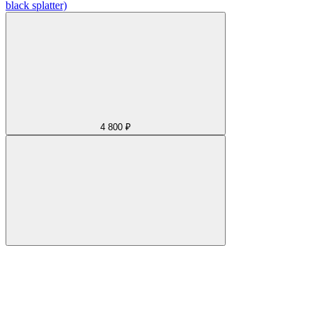
black splatter)
4 800 ₽