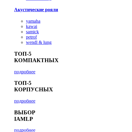
Акустические рояли
yamaha
kawai
samick
petrof
wendl & lung
ТОП-5
КОМПАКТНЫХ
подробнее
ТОП-5
КОРПУСНЫХ
подробнее
ВЫБОР
IAMLP
подробнее