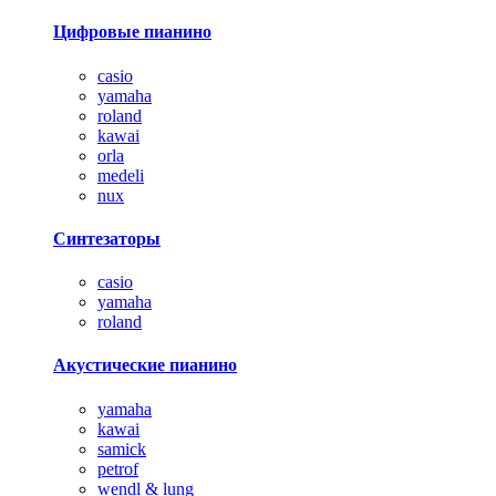
Цифровые пианино
casio
yamaha
roland
kawai
orla
medeli
nux
Синтезаторы
casio
yamaha
roland
Акустические пианино
yamaha
kawai
samick
petrof
wendl & lung