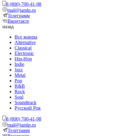
8 (800) 700-41-98
mail@iamlp.ru
Телеграмм
Вконтакте
назад
Все жанры
Alternative
Classical
Electronic
Hip-Hop
Indie
Jazz
Metal
Pop
R&B
Rock
Soul
Soundtrack
Русский Рок
8 (800) 700-41-98
mail@iamlp.ru
Телеграмм
Вконтакте