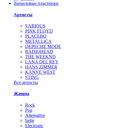
Виниловые пластинки
Артисты
VARIOUS
PINK FLOYD
PLACEBO
METALLICA
DEPECHE MODE
RADIOHEAD
THE WEEKND
LANA DEL REY
HANS ZIMMER
KANYE WEST
STING
Все артисты
Жанры
Rock
Pop
Alternative
Indie
Electronic