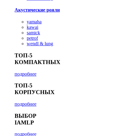
Акустические рояли
yamaha
kawai
samick
petrof
wendl & lung
ТОП-5
КОМПАКТНЫХ
подробнее
ТОП-5
КОРПУСНЫХ
подробнее
ВЫБОР
IAMLP
подробнее