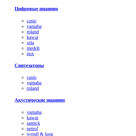
Цифровые пианино
casio
yamaha
roland
kawai
orla
medeli
nux
Синтезаторы
casio
yamaha
roland
Акустические пианино
yamaha
kawai
samick
petrof
wendl & lung