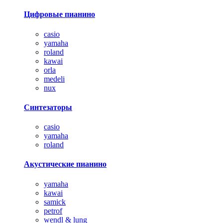
Цифровые пианино
casio
yamaha
roland
kawai
orla
medeli
nux
Синтезаторы
casio
yamaha
roland
Акустические пианино
yamaha
kawai
samick
petrof
wendl & lung