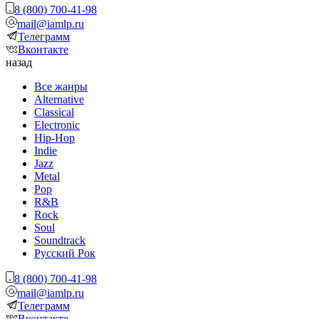
8 (800) 700-41-98
mail@iamlp.ru
Телеграмм
Вконтакте
назад
Все жанры
Alternative
Classical
Electronic
Hip-Hop
Indie
Jazz
Metal
Pop
R&B
Rock
Soul
Soundtrack
Русский Рок
8 (800) 700-41-98
mail@iamlp.ru
Телеграмм
Вконтакте