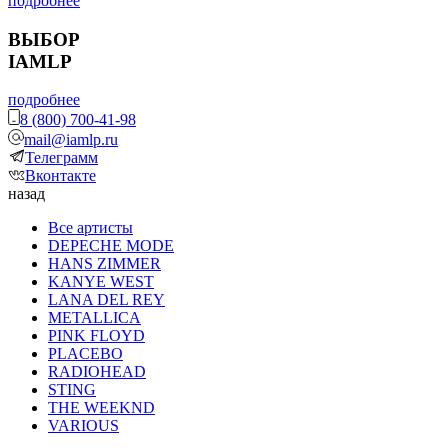
подробнее
ВЫБОР
IAMLP
подробнее
8 (800) 700-41-98
mail@iamlp.ru
Телеграмм
Вконтакте
назад
Все артисты
DEPECHE MODE
HANS ZIMMER
KANYE WEST
LANA DEL REY
METALLICA
PINK FLOYD
PLACEBO
RADIOHEAD
STING
THE WEEKND
VARIOUS