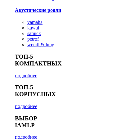
Акустические рояли
yamaha
kawai
samick
petrof
wendl & lung
ТОП-5
КОМПАКТНЫХ
подробнее
ТОП-5
КОРПУСНЫХ
подробнее
ВЫБОР
IAMLP
подробнее