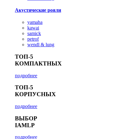
Акустические рояли
yamaha
kawai
samick
petrof
wendl & lung
ТОП-5
КОМПАКТНЫХ
подробнее
ТОП-5
КОРПУСНЫХ
подробнее
ВЫБОР
IAMLP
подробнее