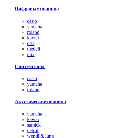
Цифровые пианино
casio
yamaha
roland
kawai
orla
medeli
nux
Синтезаторы
casio
yamaha
roland
Акустические пианино
yamaha
kawai
samick
petrof
wendl & lung