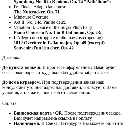
Symphony No. 6 in B minor, Op. 74 “Pathétique”:
IV. Finale. Adagio lamentoso
The Nutcracker, Op. 71
Miniature Overture
Act II: No. 14c, Pas de deux.
Variation II. Dance of the Sugar Plum Fairy
Piano Concerto No. 1 in B-flat minor, Op. 23:
I. Allegro non troppo e molto maestoso (opening)
1812 Overture in E-flat major, Op. 49 (excerpt)
Souvenir d'un lieu cher, Op. 42
Доставка
До пункта выдачи.
В процессе оформления с Вами будет
согласован адрес, откуда было бы удобно забрать заказ.
До дома курьером.
При подтверждении заказа наш
консультант уточнит адрес для доставки, согласует с Вами
условия, а так же вышлет код отслеживания.
Оплата
Банковская карта / QR.
После подтверждения заказа,
Вам будет направлена ссылка на оплату.
Наличными.
В Санкт-Петербурге Вы можете оплатить