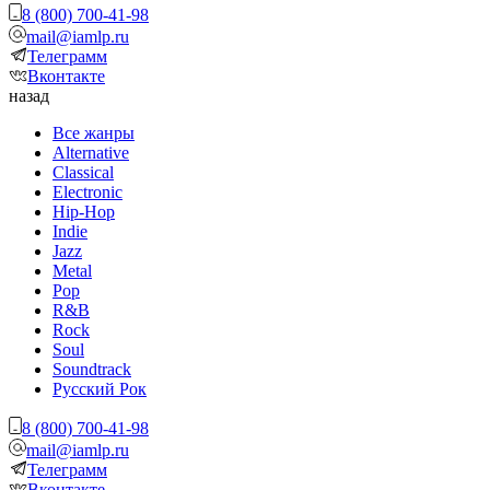
8 (800) 700-41-98
mail@iamlp.ru
Телеграмм
Вконтакте
назад
Все жанры
Alternative
Classical
Electronic
Hip-Hop
Indie
Jazz
Metal
Pop
R&B
Rock
Soul
Soundtrack
Русский Рок
8 (800) 700-41-98
mail@iamlp.ru
Телеграмм
Вконтакте