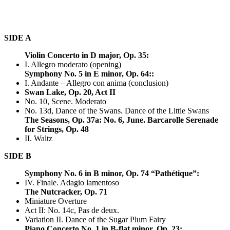
SIDE A
Violin Concerto in D major, Op. 35:
I. Allegro moderato (opening)
Symphony No. 5 in E minor, Op. 64::
I. Andante – Allegro con anima (conclusion)
Swan Lake, Op. 20, Act II
No. 10, Scene. Moderato
No. 13d, Dance of the Swans. Dance of the Little Swans
The Seasons, Op. 37a: No. 6, June. Barcarolle
Serenade
for Strings, Op. 48
II. Waltz
SIDE B
Symphony No. 6 in B minor, Op. 74 “Pathétique”:
IV. Finale. Adagio lamentoso
The Nutcracker, Op. 71
Miniature Overture
Act II: No. 14c, Pas de deux.
Variation II. Dance of the Sugar Plum Fairy
Piano Concerto No. 1 in B-flat minor, Op. 23: