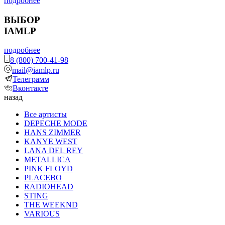
подробнее
ВЫБОР
IAMLP
подробнее
8 (800) 700-41-98
mail@iamlp.ru
Телеграмм
Вконтакте
назад
Все артисты
DEPECHE MODE
HANS ZIMMER
KANYE WEST
LANA DEL REY
METALLICA
PINK FLOYD
PLACEBO
RADIOHEAD
STING
THE WEEKND
VARIOUS