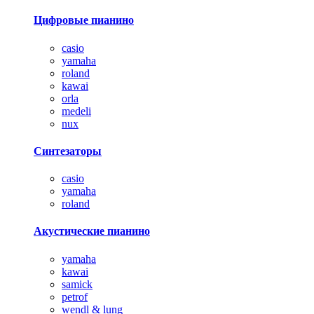
Цифровые пианино
casio
yamaha
roland
kawai
orla
medeli
nux
Синтезаторы
casio
yamaha
roland
Акустические пианино
yamaha
kawai
samick
petrof
wendl & lung