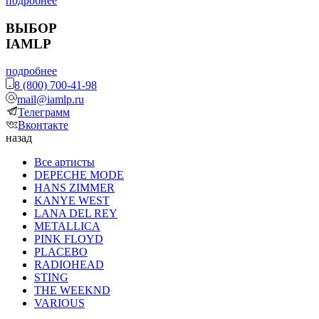
подробнее
ВЫБОР
IAMLP
подробнее
8 (800) 700-41-98
mail@iamlp.ru
Телеграмм
Вконтакте
назад
Все артисты
DEPECHE MODE
HANS ZIMMER
KANYE WEST
LANA DEL REY
METALLICA
PINK FLOYD
PLACEBO
RADIOHEAD
STING
THE WEEKND
VARIOUS