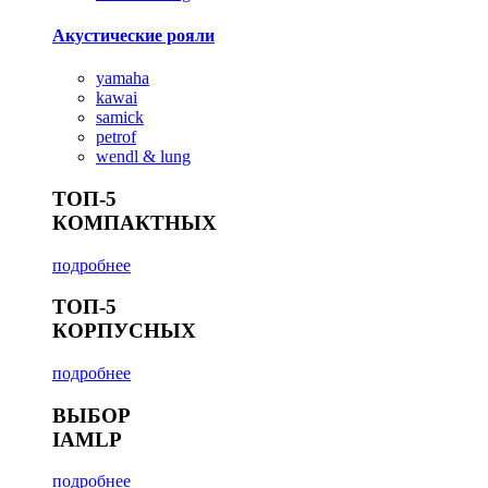
Акустические рояли
yamaha
kawai
samick
petrof
wendl & lung
ТОП-5
КОМПАКТНЫХ
подробнее
ТОП-5
КОРПУСНЫХ
подробнее
ВЫБОР
IAMLP
подробнее