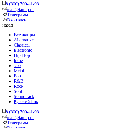
8 (800) 700-41-98
mail@iamlp.ru
Телеграмм
Вконтакте
назад
Все жанры
Alternative
Classical
Electronic
Hip-Hop
Indie
Jazz
Metal
Pop
R&B
Rock
Soul
Soundtrack
Русский Рок
8 (800) 700-41-98
mail@iamlp.ru
Телеграмм
Вконтакте